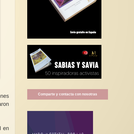
Comparte y contacta con nosotras
ones
aron
l en