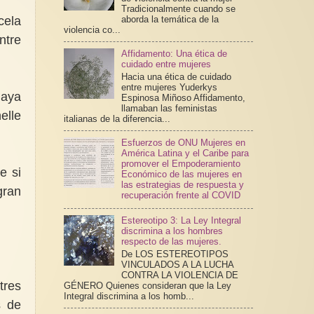
Tradicionalmente cuando se
cela
aborda la temática de la
violencia co...
ntre
Affidamento: Una ética de
cuidado entre mujeres
Hacia una ética de cuidado
entre mujeres Yuderkys
haya
Espinosa Miñoso Affidamento,
llamaban las feministas
elle
italianas de la diferencia...
Esfuerzos de ONU Mujeres en
América Latina y el Caribe para
promover el Empoderamiento
e si
Económico de las mujeres en
las estrategias de respuesta y
gran
recuperación frente al COVID
Estereotipo 3: La Ley Integral
discrimina a los hombres
respecto de las mujeres.
De LOS ESTEREOTIPOS
VINCULADOS A LA LUCHA
CONTRA LA VIOLENCIA DE
tres
GÉNERO Quienes consideran que la Ley
Integral discrimina a los homb...
s de