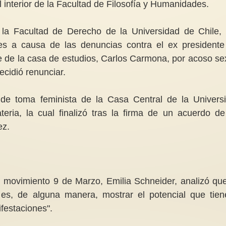
 interior de la Facultad de Filosofía y Humanidades.
 la Facultad de Derecho de la Universidad de Chile,
s a causa de las denuncias contra el ex presidente
e de la casa de estudios, Carlos Carmona, por acoso se
El principio en el fin
ecidió renunciar.
una enfermedad aco
NotiMujeres 1/2026
amor y letras
Recuento global del último
En los últimos días 
 de toma feminista de la Casa Central de la Univers
trimestre respecto a negativos y
comenzamos a decir 
positivos en los derechos de las...
año, y nos preparamo
ria, la cual finalizó tras la firma de un acuerdo de
ez.
el movimiento 9 de Marzo, Emilia Schneider, analizó que
es, de alguna manera, mostrar el potencial que tien
festaciones".