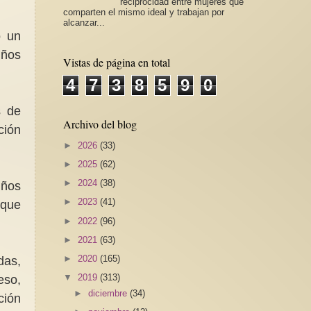
reciprocidad entre mujeres que
comparten el mismo ideal y trabajan por
alcanzar...
o un
iños
Vistas de página en total
4
7
3
8
5
9
0
s de
Archivo del blog
ción
►
2026
(33)
►
2025
(62)
►
2024
(38)
iños
►
2023
(41)
 que
►
2022
(96)
►
2021
(63)
►
2020
(165)
das,
▼
2019
(313)
eso,
►
diciembre
(34)
ción