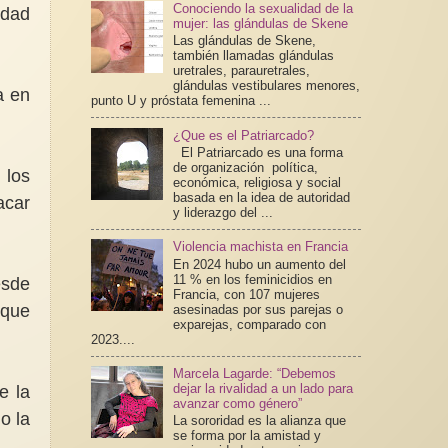
Conociendo la sexualidad de la
idad
mujer: las glándulas de Skene
Las glándulas de Skene,
también llamadas glándulas
uretrales, parauretrales,
glándulas vestibulares menores,
a en
punto U y próstata femenina ...
¿Que es el Patriarcado?
El Patriarcado es una forma
de organización política,
 los
económica, religiosa y social
basada en la idea de autoridad
acar
y liderazgo del ...
Violencia machista en Francia
En 2024 hubo un aumento del
11 % en los feminicidios en
esde
Francia, con 107 mujeres
 que
asesinadas por sus parejas o
exparejas, comparado con
2023....
Marcela Lagarde: “Debemos
dejar la rivalidad a un lado para
e la
avanzar como género”
o la
La sororidad es la alianza que
se forma por la amistad y