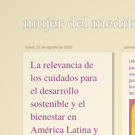
lunes, 31 de agosto de 2020
jueves
La relevancia de
Obj
pac
sos
los cuidados para
jus
los
el desarrollo
inc
sostenible y el
bienestar en
América Latina y