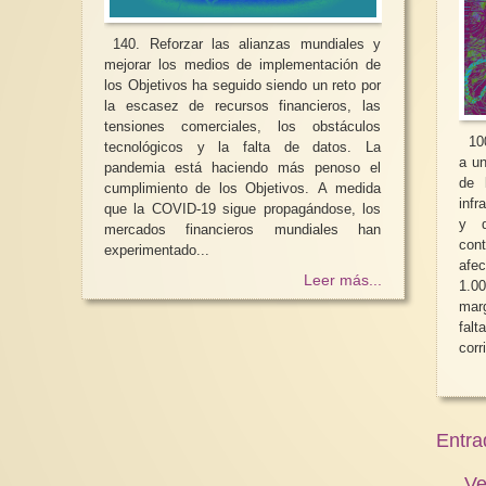
140. Reforzar las alianzas mundiales y
mejorar los medios de implementación de
los Objetivos ha seguido siendo un reto por
la escasez de recursos financieros, las
tensiones comerciales, los obstáculos
100.
tecnológicos y la falta de datos. La
a un
pandemia está haciendo más penoso el
de 
cumplimiento de los Objetivos. A medida
infr
que la COVID-19 sigue propagándose, los
y d
mercados financieros mundiales han
con
experimentado...
afec
Leer más...
1.0
mar
fal
corr
Entra
Ve