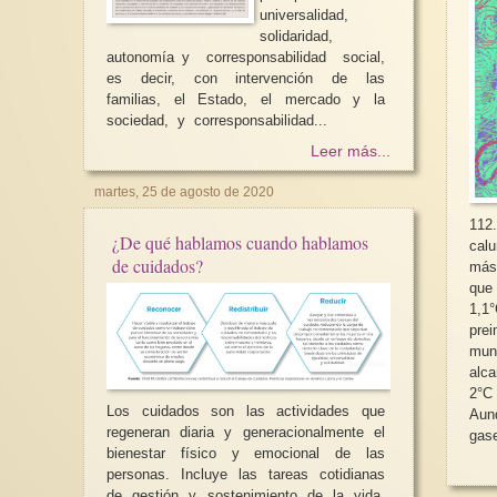
universalidad,
solidaridad,
autonomía y corresponsabilidad social,
es decir, con intervención de las
familias, el Estado, el mercado y la
sociedad, y corresponsabilidad...
Leer más...
martes, 25 de agosto de 2020
112
¿De qué hablamos cuando hablamos
calu
de cuidados?
más
que
1,1
pre
mun
alca
2°C
Los cuidados son las actividades que
Aun
regeneran diaria y generacionalmente el
gase
bienestar físico y emocional de las
personas. Incluye las tareas cotidianas
de gestión y sostenimiento de la vida,