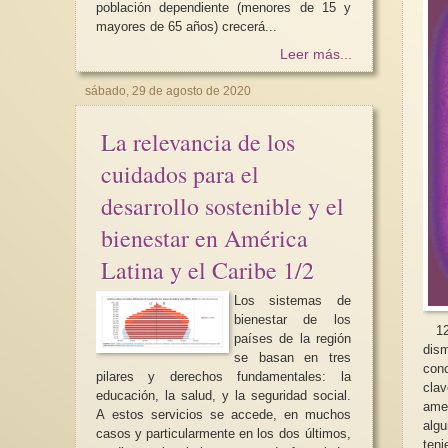
población dependiente (menores de 15 y
mayores de 65 años) crecerá...
Leer más...
sábado, 29 de agosto de 2020
Antagonismos feminis
La relevancia de los
para la cuarta ola (2)
cuidados para el
Como sabemos, act
no se puede hablar d
desarrollo sostenible y el
como un concepto ún
un...
bienestar en América
Latina y el Caribe 1/2
Los sistemas de
bienestar de los
123
países de la región
dis
se basan en tres
con
pilares y derechos fundamentales: la
cla
educación, la salud, y la seguridad social.
ame
A estos servicios se accede, en muchos
algu
casos y particularmente en los dos últimos,
ten