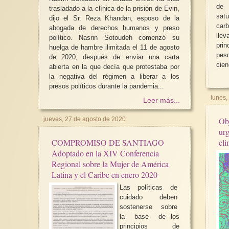
de 
trasladado a la clínica de la prisión de Evin,
satu
dijo el Sr. Reza Khandan, esposo de la
car
abogada de derechos humanos y preso
lle
político. Nasrin Sotoudeh comenzó su
prin
huelga de hambre ilimitada el 11 de agosto
pes
de 2020, después de enviar una carta
cien
abierta en la que decía que protestaba por
la negativa del régimen a liberar a los
presos políticos durante la pandemia...
lunes,
Leer más...
Obj
jueves, 27 de agosto de 2020
urg
cli
COMPROMISO DE SANTIAGO
Adoptado en la XIV Conferencia
Regional sobre la Mujer de América
Latina y el Caribe en enero 2020
Las políticas de
cuidado deben
sostenerse sobre
la base de los
principios de