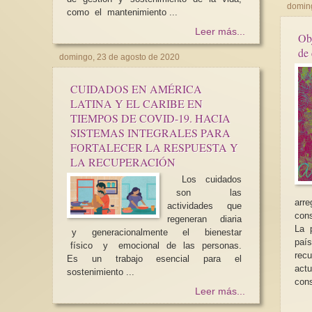
doming
como el mantenimiento ...
Leer más...
Obj
de 
domingo, 23 de agosto de 2020
CUIDADOS EN AMÉRICA
LATINA Y EL CARIBE EN
TIEMPOS DE COVID-19. HACIA
SISTEMAS INTEGRALES PARA
FORTALECER LA RESPUESTA Y
LA RECUPERACIÓN
Los cuidados
son las
arr
actividades que
cons
regeneran diaria
La 
y generacionalmente el bienestar
país
físico y emocional de las personas.
rec
Es un trabajo esencial para el
act
sostenimiento ...
con
Leer más...