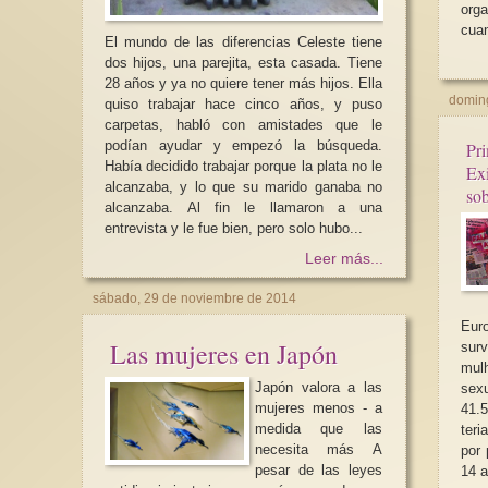
org
cuan
El mundo de las diferencias Celeste tiene
dos hijos, una parejita, esta casada. Tiene
28 años y ya no quiere tener más hijos. Ella
doming
quiso trabajar hace cinco años, y puso
carpetas, habló con amistades que le
MARCHA ESTATAL
podían ayudar y empezó la búsqueda.
Pri
REIVINDICACIONE
Había decidido trabajar porque la plata no le
Exi
EDUCACIÓN DE 0 
alcanzaba, y lo que su marido ganaba no
sob
SÁBADO 23 de MAY
alcanzaba. Al fin le llamaron a una
h, MADRID de ATOC
entrevista y le fue bien, pero solo hubo...
Nos sumamos a La P
Leer más...
sábado, 29 de noviembre de 2014
Eur
Las mujeres en Japón
survey, 201
mulh
Japón valora a las
sexual em 2
mujeres menos - a
41.5
medida que las
teri
necesita más A
por parc
pesar de las leyes
14 a