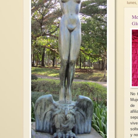
lunes,
Me
Glo
No t
Muje
de 
afi
sepa
viv
solt
y no