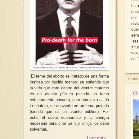
La 
coti
se
rev
cuen
sensibi
test
situació
vez, me
de 1
“El tema del aborto es tratado de una forma
vierne
curiosa por decirlo menos: se entiende que
la vida que esta dentro del vientre materno
Ch
es un asunto público (siendo un tema
estrictamente privado), pero una vez nacida
la criatura, se convierte en un tema privado
(siendo que es un asunto público). Por
esto, el costo económico y la energía
necesaria para criar un hijo o hija los debe
solventar...
Leer más...