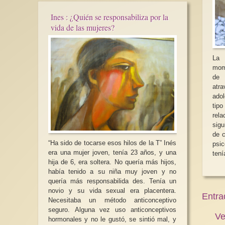
Ines : ¿Quién se responsabiliza por la
vida de las mujeres?
La 
mome
de 
atr
adol
tip
rel
sigu
de c
“Ha sido de tocarse esos hilos de la T” Inés
psico
era una mujer joven, tenía 23 años, y una
tení
hija de 6, era soltera. No quería más hijos,
había tenido a su niña muy joven y no
quería más responsabilida des. Tenía un
novio y su vida sexual era placentera.
Entra
Necesitaba un método anticonceptivo
seguro. Alguna vez uso anticonceptivos
Ve
hormonales y no le gustó, se sintió mal, y