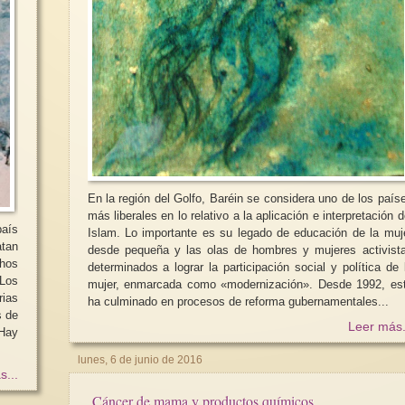
En la región del Golfo, Baréin se considera uno de los país
más liberales en lo relativo a la aplicación e interpretación d
aís
Islam. Lo importante es su legado de educación de la muj
atan
desde pequeña y las olas de hombres y mujeres activist
chos
determinados a lograr la participación social y política de 
 Los
mujer, enmarcada como «modernización». Desde 1992, es
rias
ha culminado en procesos de reforma gubernamentales...
s de
Leer más.
Hay
lunes, 6 de junio de 2016
s...
Cáncer de mama y productos químicos