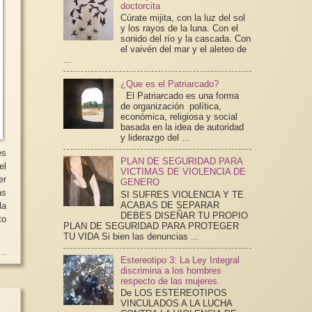
doctorcita
Cúrate mijita, con la luz del sol
y los rayos de la luna. Con el
sonido del río y la cascada. Con
el vaivén del mar y el aleteo de
...
¿Que es el Patriarcado?
El Patriarcado es una forma
de organización política,
económica, religiosa y social
basada en la idea de autoridad
y liderazgo del ...
es
PLAN DE SEGURIDAD PARA
el
VICTIMAS DE VIOLENCIA DE
er
GENERO
as
SI SUFRES VIOLENCIA Y TE
ACABAS DE SEPARAR
la
DEBES DISEÑAR TU PROPIO
to
PLAN DE SEGURIDAD PARA PROTEGER
TU VIDA Si bien las denuncias ...
..
Estereotipo 3: La Ley Integral
discrimina a los hombres
respecto de las mujeres.
De LOS ESTEREOTIPOS
VINCULADOS A LA LUCHA