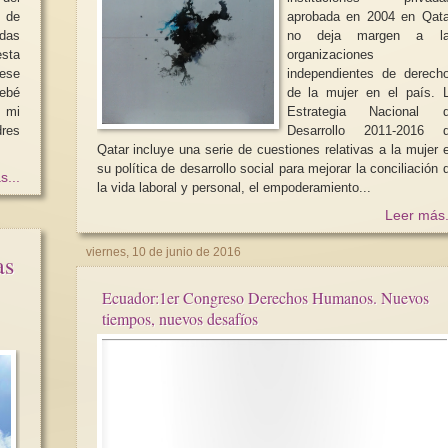
 de
aprobada en 2004 en Qata
das
no deja margen a l
organizaciones
independientes de derech
bebé
de la mujer en el país. 
 mi
Estrategia Nacional 
Hablando de feminización,
dres
Desarrollo 2011-2016 
desfeminización y feminidad
Qatar incluye una serie de cuestiones relativas a la mujer 
“Defender la igualda
su política de desarrollo social para mejorar la conciliación 
El enorme crecimiento del
s...
la vida laboral y personal, el empoderamiento...
movimiento feminista a nivel
El día 15 de septiem
mundial, y los importantes
lema “Defender la ig
Leer más.
avances que...
Paz” el Instituto de l
viernes, 10 de junio de 2016
as
Ecuador:1er Congreso Derechos Humanos. Nuevos
tiempos, nuevos desafíos