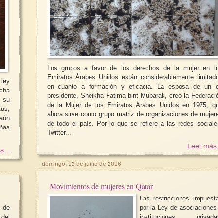
Los grupos a favor de los derechos de la mujer en l
Emiratos Árabes Unidos están considerablemente limitad
 ley
en cuanto a formación y eficacia. La esposa de un 
ucha
presidente, Sheikha Fatima bint Mubarak, creó la Federaci
a su
de la Mujer de los Emiratos Árabes Unidos en 1975, q
tas,
ahora sirve como grupo matriz de organizaciones de mujer
de todo el país. Por lo que se refiere a las redes sociale
iñas
Twitter...
Leer más.
s...
domingo, 12 de junio de 2016
Movimientos de mujeres en Qatar
Las restricciones impuest
 de
por la Ley de asociaciones
 del
instituciones privada