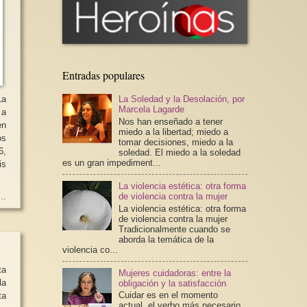
Entradas populares
La Soledad y la Desolación, por
Marcela Lagarde
 a
Nos han enseñado a tener
en
miedo a la libertad; miedo a
os
tomar decisiones, miedo a la
6,
soledad. El miedo a la soledad
es un gran impediment...
is
La violencia estética: otra forma
de violencia contra la mujer
..
La violencia estética: otra forma
de violencia contra la mujer
Tradicionalmente cuando se
aborda la temática de la
violencia co...
ta
Mujeres cuidadoras: entre la
la
obligación y la satisfacción
Cuidar es en el momento
ta
actual, el verbo más necesario