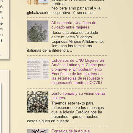
en
frente al
neoliberalismo patriarcal y la
el
globalización inequitativa. Y, sin embar...
lo
Affidamento: Una ética de
ue
cuidado entre mujeres
ra
Hacia una ética de cuidado
en
entre mujeres Yuderkys
Espinosa Miñoso Affidamento,
llamaban las feministas
italianas de la diferencia...
..
Esfuerzos de ONU Mujeres en
América Latina y el Caribe para
promover el Empoderamiento
Económico de las mujeres en
las estrategias de respuesta y
recuperación frente al COVID
Santo Tomás y su visión de las
mujeres
Traemos este texto para
reflexionar sobre los mensajes
que la Iglesia Católica nos ha
trasmitido , que en muchos
casos siguen en nuestro ...
Consejos de la Abuela