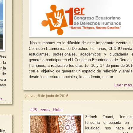
Nos sumamos en la difusión de este importante evento : La
Comisión Ecuménica de Derechos Humanos, CEDHU invita
estudiantes, profesionales, académicos y ciudadanía 
iñas
general a participar en el I Congreso Ecuatoriano de Derech
a la
Humanos, a realizarse los días 15, 16 y 17 de junio de 201
r la
con el objetivo de generar un espacio de reflexión y anális
d de
desde los sectores sociales, la academia, sector...
caso
Leer más.
jueves, 9 de junio de 2016
s...
#29_cenas_Halal
Zeïneb Toumi, feminis
tunecina empeñada en 
igualdad, nos hace es
ty,