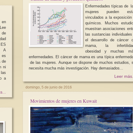
Enfermedades típicas de l
mujeres pueden est
vinculados a la exposición
 en
químicos. Muchos estudi
Lee
muestran asociaciones ent
s de
las sustancias individuales
dad
el desarrollo de cáncer 
ES
mama, la infertilida
obesidad y muchas m
enfermedades. El cáncer de mama es una típica enfermed
a de
de las mujeres. Aunque se dispone de muchos estudios, se
necesita mucha más investigación. Hay demasiados...
las
Leer más.
o a
domingo, 5 de junio de 2016
s...
Movimientos de mujeres en Kuwait