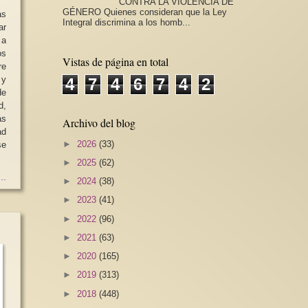
CONTRA LA VIOLENCIA DE
GÉNERO Quienes consideran que la Ley
as
Integral discrimina a los homb...
ar
 a
os
Vistas de página en total
re
 y
4
7
4
6
7
4
2
de
d,
ás
Archivo del blog
ad
►
2026
(33)
►
2025
(62)
..
►
2024
(38)
►
2023
(41)
►
2022
(96)
►
2021
(63)
►
2020
(165)
►
2019
(313)
►
2018
(448)