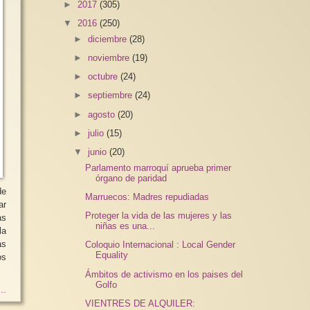
►
2017
(305)
▼
2016
(250)
►
diciembre
(28)
►
noviembre
(19)
►
octubre
(24)
►
septiembre
(24)
►
agosto
(20)
►
julio
(15)
▼
junio
(20)
Parlamento marroquí aprueba primer
órgano de paridad
de
Marruecos: Madres repudiadas
ar
Proteger la vida de las mujeres y las
as
niñas es una...
la
as
Coloquio Internacional : Local Gender
Equality
os
Ámbitos de activismo en los paises del
Golfo
..
VIENTRES DE ALQUILER: