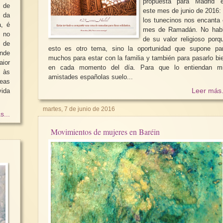
propuesta para Madrid 
 de
este mes de junio de 2016: A
 da
los tunecinos nos encanta 
a, é
mes de Ramadán. No hab
l no
de su valor religioso porq
 de
esto es otro tema, sino la oportunidad que supone pa
nde
muchos para estar con la familia y también para pasarlo bi
ior
en cada momento del día. Para que lo entiendan mis
 às
amistades españolas suelo...
reas
vida
Leer más.
martes, 7 de junio de 2016
s...
Movimientos de mujeres en Baréin