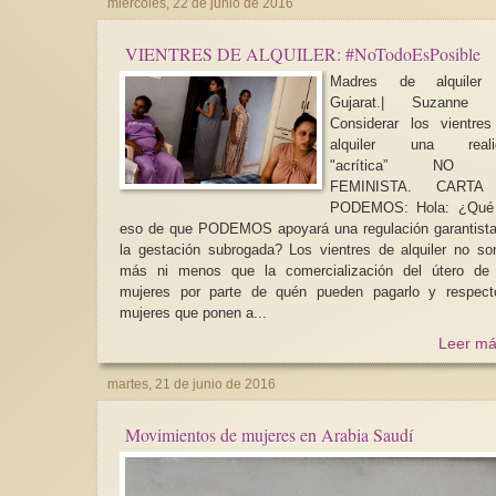
miércoles, 22 de junio de 2016
VIENTRES DE ALQUILER: #NoTodoEsPosible
Madres de alquiler
Gujarat.| Suzanne 
Considerar los vientre
alquiler una reali
"acrítica” NO 
FEMINISTA. CARTA A
PODEMOS: Hola: ¿Qué es
eso de que PODEMOS apoyará una regulación garantist
la gestación subrogada? Los vientres de alquiler no son ni
más ni menos que la comercialización del útero de 
mujeres por parte de quén pueden pagarlo y respect
mujeres que ponen a...
Leer má
martes, 21 de junio de 2016
Movimientos de mujeres en Arabia Saudí