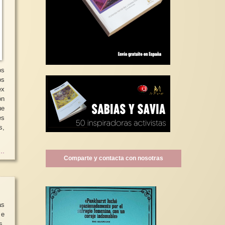
os
os
ex
ón
ue
es
s,
..
Comparte y contacta con nosotras
as
 e
s,