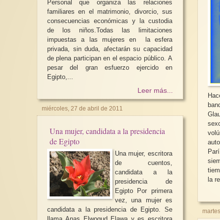
Personal que organiza las relaciones
familiares en el matrimonio, divorcio, sus
consecuencias económicas y la custodia
de los niños.Todas las limitaciones
impuestas a las mujeres en la esfera
privada, sin duda, afectarán su capacidad
de plena participan en el espacio público. A
pesar del gran esfuerzo ejercido en
Egipto,...
Leer más...
Hac
band
miércoles, 27 de abril de 2011
Glaubitz/DP
sex
Una mujer, candidata a la presidencia
vol
de Egipto
auto
Par
Una mujer, escritora
sie
de cuentos,
tiem
candidata a la
la r
presidencia de
Egipto Por primera
vez, una mujer es
candidata a la presidencia de Egipto. Se
martes
llama Anas Elwogud Elawa y es escritora