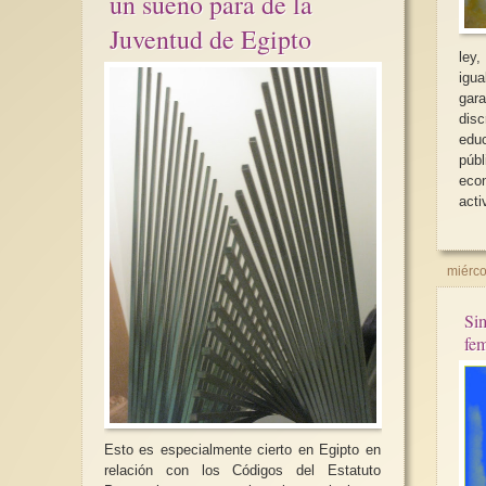
un sueño para de la
Juventud de Egipto
ley,
igu
gara
disc
educ
púb
eco
acti
miérco
Sim
fe
Esto es especialmente cierto en Egipto en
relación con los Códigos del Estatuto