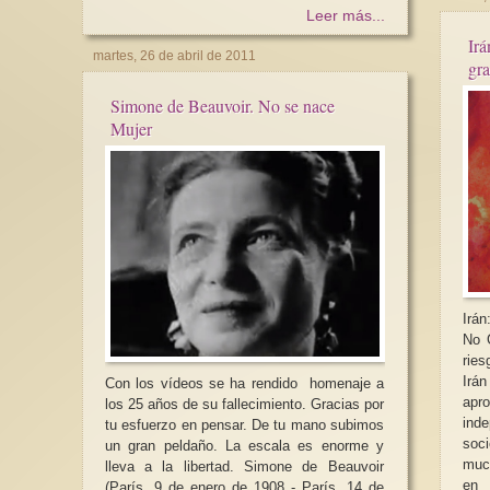
Leer más...
Irá
martes, 26 de abril de 2011
Simone de Beauvoir. No se nace
Mujer
Irá
No 
ries
Irán El parlamento iraní se ap
Con los vídeos se ha rendido homenaje a
apr
los 25 años de su fallecimiento. Gracias por
inde
tu esfuerzo en pensar. De tu mano subimos
soci
un gran peldaño. La escala es enorme y
much
lleva a la libertad. Simone de Beauvoir
en 
(París, 9 de enero de 1908 - París, 14 de