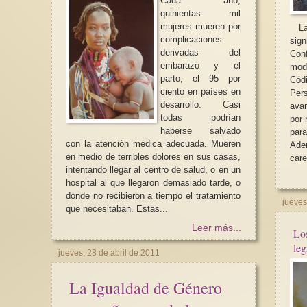
Cada año,
quinientas mil
mujeres mueren por
La 
complicaciones
sig
derivadas del
Co
embarazo y el
modi
parto, el 95 por
Cód
ciento en países en
Pers
Conferencia magistral
desarrollo. Casi
ava
igualdad de género, 
todas podrían
por 
Lagarde
haberse salvado
par
con la atención médica adecuada. Mueren
Ade
en medio de terribles dolores en sus casas,
care
intentando llegar al centro de salud, o en un
hospital al que llegaron demasiado tarde, o
donde no recibieron a tiempo el tratamiento
jueves
que necesitaban. Estas...
Leer más...
Los
jueves, 28 de abril de 2011
La Igualdad de Género