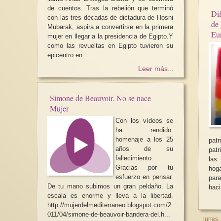
de cuentos. Tras la rebelión que terminó
Dif
con las tres décadas de dictadura de Hosni
de 
Mubarak, aspira a convertirse en la primera
Eu
mujer en llegar a la presidencia de Egipto.Y
como las revueltas en Egipto tuvieron su
epicentro en...
Leer más...
Simone de Beauvoir. No se nace
Mujer
Con los vídeos se
ha rendido
homenaje a los 25
patriarcales 
años de su
patr
fallecimiento.
las
Gracias por tu
hoga
esfuerzo en pensar.
para
De tu mano subimos un gran peldaño. La
haci
escala es enorme y lleva a la libertad.
http://mujerdelmediterraneo.blogspot.com/2
011/04/simone-de-beauvoir-bandera-del.h...
lunes,