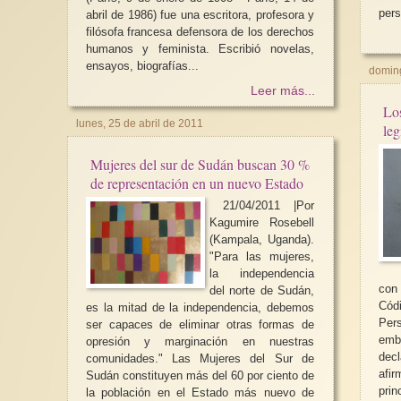
pers
abril de 1986) fue una escritora, profesora y
filósofa francesa defensora de los derechos
humanos y feminista.​ Escribió novelas,
ensayos, biografías...
doming
Leer más...
Los
lunes, 25 de abril de 2011
leg
Mujeres del sur de Sudán buscan 30 %
de representación en un nuevo Estado
21/04/2011 |Por
Kagumire Rosebell
(Kampala, Uganda).
"Para las mujeres,
la independencia
con 
del norte de Sudán,
Cód
es la mitad de la independencia, debemos
Per
ser capaces de eliminar otras formas de
emb
opresión y marginación en nuestras
dec
comunidades." Las Mujeres del Sur de
afi
Sudán constituyen más del 60 por ciento de
prin
la población en el Estado más nuevo de