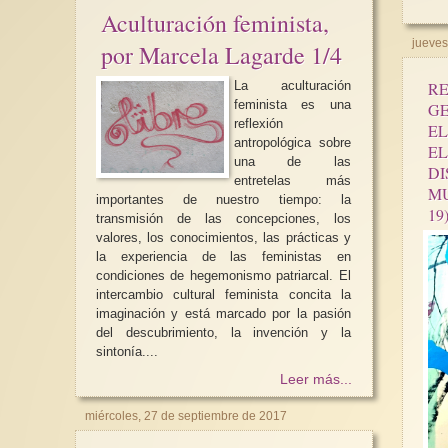
Aculturación feminista,
jueves
por Marcela Lagarde 1/4
R
La aculturación
feminista es una
GE
Día Mundial contra la
reflexión
EL
hoy ni nunca nuestros
antropológica sobre
EL
pueden ser considera
una de las
DI
entretelas más
Día Mundial contra la
MU
importantes de nuestro tiempo: la
hoy ni nunca nuestro
pueden ser considera
transmisión de las concepciones, los
valores, los conocimientos, las prácticas y
la experiencia de las feministas en
condiciones de hegemonismo patriarcal. El
intercambio cultural feminista concita la
imaginación y está marcado por la pasión
del descubrimiento, la invención y la
sintonía....
Leer más...
miércoles, 27 de septiembre de 2017