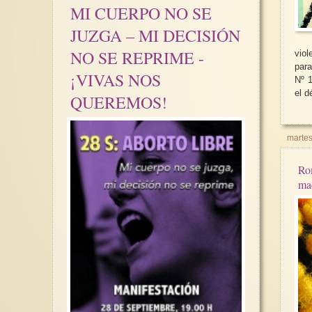
MI CUERPO NO SE
JUZGA – MI DECISIÓN
NO SE REPRIME -
vio
para
¡VIVAS NOS
Nº 1
el d
QUEREMOS!
martes
Rom
ma