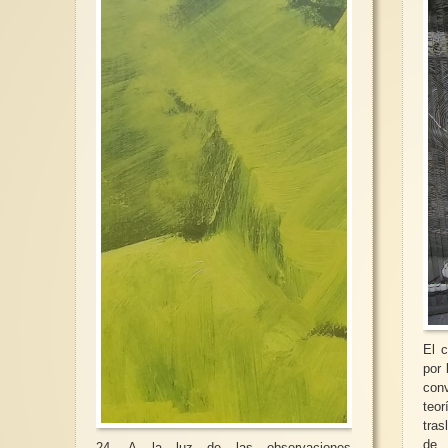
El 
por 
con
teor
tras
de 
24. A la luz de las observaciones