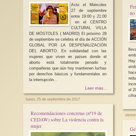
Acto el Miércoles
Per
27 de septiembre
no 
entre 19:00 y 21:00
en el CENTRO
CULTURAL VILLA
DE MÓSTOLES ( MADRID) El próximo 28
de septiembre se celebra el día de ACCIÓN
GLOBAL POR LA DESPENALIZACIÓN
lle
DEL ABORTO. En solidaridad con las
emb
mujeres que viven en países donde el
Hay
aborto está totalmente penado y
emb
compañeras que aún hoy mantienen luchas
hac
por derechos básicos y fundamentales en
redu
la interrupción...
inc
Leer más...
el 2
cifra
lunes, 25 de septiembre de 2017
Recomendaciones concretas (nº19 de
vierne
CEDAW) sobre La violencia contra la
mujer
Gén