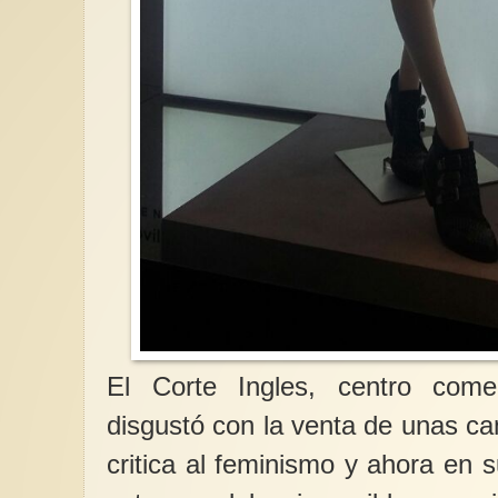
Masculinidad, juvent
consentimiento (3/3)
construcción del cons
Después de la aprob
llamada “Ley del Sí e
España, este apartado
El Corte Ingles, centro come
disgustó con la venta de unas c
critica al feminismo y ahora en 