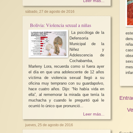
Leer más...
sábado, 27 de agosto de 2016
Bolivia: Violencia sexual a niñas
La psicóloga de la
est
Defensoría
den
Municipal de la
niña
Niñez y
casos p
Adolescencia de
obse
Cochabamba,
sex
Marleny Lora, recuerda como si fuera ayer
mese
el día en que una adolescente de 12 años
infa
víctima de violencia sexual llegó a su
oficina muy temprano con su guardapolvo,
hace cuatro años. Dijo: “No había vida en
ella”, al rememorar la mirada que tenía la
Entra
muchacha y cuando le preguntó qué le
ocurrió lo único que pronunció...
Ve
Leer más...
jueves, 25 de agosto de 2016