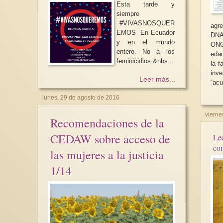
Esta tarde y
siempre
#VIVASNOSQUER
agr
EMOS En Ecuador
DNA,
y en el mundo
ONG
entero. No a los
edad
feminicidios.&nbs...
la f
inv
Leer más...
“acu
lunes, 29 de agosto de 2016
vierne
Recomendaciones de la
CEDAW sobre acceso de
Lec
con
las mujeres a la justicia
1/14