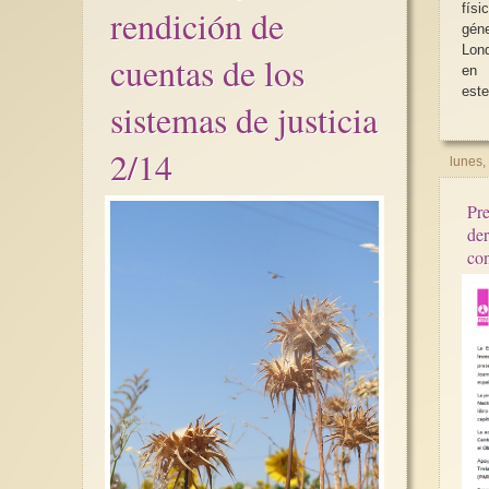
fís
rendición de
gén
Lon
cuentas de los
en 
este
sistemas de justicia
2/14
lunes,
Pre
der
con