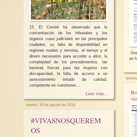
13. El Comité ha observado que la
concentración de los tribunales y los
órganos cuasi judiciales en las principales
Hoy estamos de cumpl
ciudades, su falta de disponibilidad en
regiones rurales y remotas, el tiempo y el
Grac
Esta nuestra querida
dinero necesarios para acceder a ellos, la
"Mujer del Mediterrá
en f
complejidad de los procedimientos, las
14 años de existenci
destacándose...
barreras físicas para las mujeres con
discapacidad, la falta de acceso a un
doming
asesoramiento letrado de calidad,
competente en cuestiones...
Bol
Leer más...
vio
martes, 30 de agosto de 2016
#VIVASNOSQUEREM
OS