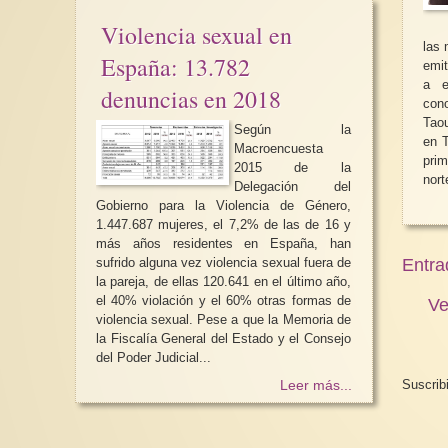
Violencia sexual en
las 
España: 13.782
emit
a ella. Tewhida
denuncias en 2018
con
Tao
Según la
en T
Macroencuesta
REGALA FEMINIS
pri
2015 de la
nort
Delegación del
Regala feminismo . I
dejar un mundo mejo
Gobierno para la Violencia de Género,
cooperación, más em
1.447.687 mujeres, el 7,2% de las de 16 y
más años residentes en España, han
sufrido alguna vez violencia sexual fuera de
Entra
la pareja, de ellas 120.641 en el último año,
el 40% violación y el 60% otras formas de
Ve
violencia sexual. Pese a que la Memoria de
la Fiscalía General del Estado y el Consejo
del Poder Judicial...
Suscrib
Leer más...