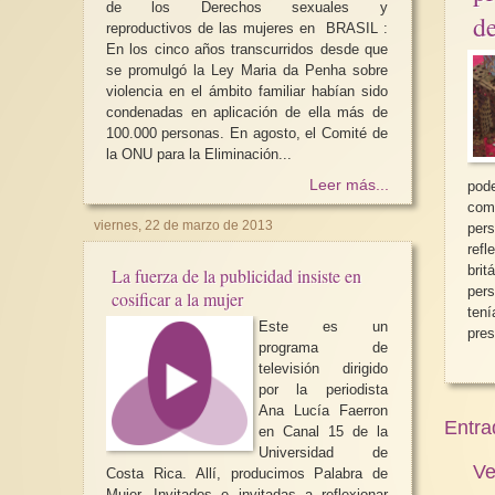
de los Derechos sexuales y
d
reproductivos de las mujeres en BRASIL :
En los cinco años transcurridos desde que
se promulgó la Ley Maria da Penha sobre
violencia en el ámbito familiar habían sido
condenadas en aplicación de ella más de
100.000 personas. En agosto, el Comité de
la ONU para la Eliminación...
Leer más...
pod
comp
viernes, 22 de marzo de 2013
per
reflexión 
bri
La fuerza de la publicidad insiste en
per
cosificar a la mujer
ten
Este es un
pres
programa de
televisión dirigido
por la periodista
Ana Lucía Faerron
Entra
en Canal 15 de la
Universidad de
Ve
Costa Rica. Allí, producimos Palabra de
Mujer. Invitados e invitadas a reflexionar