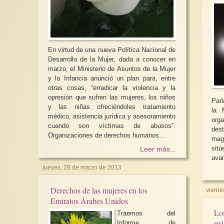
En virtud de una nueva Política Nacional de
Desarrollo de la Mujer, dada a conocer en
marzo, el Ministerio de Asuntos de la Mujer
y la Infancia anunció un plan para, entre
otras cosas, “erradicar la violencia y la
opresión que sufren las mujeres, los niños
Parl
y las niñas ofreciéndoles tratamiento
la Muje
médico, asistencia jurídica y asesoramiento
org
cuando son víctimas de abusos”.
des
Organizaciones de derechos humanos...
mag
sit
Leer más...
avan
jueves, 28 de marzo de 2013
Derechos de las mujeres en los
vierne
Emiratos Árabes Unidos
Los
Traemos del
más
Informe de