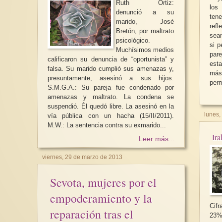
Ruth Ortiz:
los
denunció a su
ten
marido, José
ref
Bretón, por maltrato
sean
psicológico.
si p
Muchísimos medios
par
calificaron su denuncia de “oportunista” y
¿Por qué hablar del 
est
falsa. Su marido cumplió sus amenazas y,
pacifista internacional
más
presuntamente, asesinó a sus hijos.
perm
Carmen Magallón *El
S.M.G.A.: Su pareja fue condenado por
internacionalismo fem
amenazas y maltrato. La condena se
buscando conseguir 
suspendió. Él quedó libre. La asesinó en la
derechos...
lunes,
vía pública con un hacha (15/II/2011).
M.W.: La sentencia contra su exmarido...
Ira
Leer más...
viernes, 29 de marzo de 2013
Sevota, mujeres por el
empoderamiento y la
Cifr
reparación tras el
23%