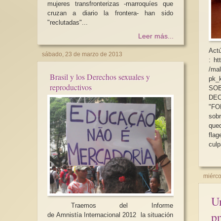
mujeres transfronterizas -marroquíes que
cruzan a diario la frontera- han sido
"reclutadas"...
Leer más...
Ac
sábado, 23 de marzo de 2013
: ht
/mal
Brasil y los Derechos sexuales y
pk_
reproductivos
SO
DE
"FORNIC
sobr
que
flag
culp
miérco
Un
Traemos del Informe
pr
de Amnistía Internacional 2012 la situación