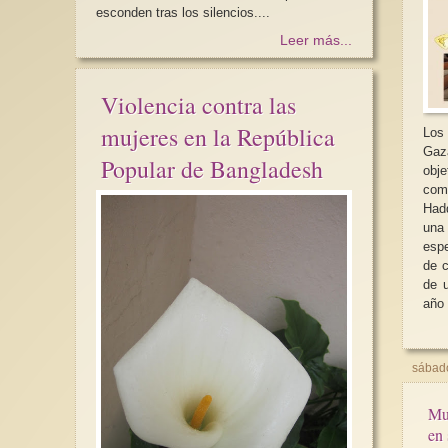
esconden tras los silencios....
Leer más...
Violencia contra las
mujeres en la República
Los
Gaz
Popular de Bangladesh
obj
comida s
Had
una 
esp
de c
de 
año 
sábado
Mujere
en 