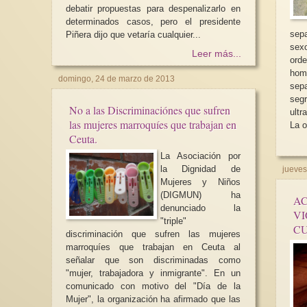
debatir propuestas para despenalizarlo en
determinados casos, pero el presidente
sep
Piñera dijo que vetaría cualquier...
sexo. Las auto
Leer más...
ord
hom
domingo, 24 de marzo de 2013
sepa
seg
No a las Discriminaciónes que sufren
ultr
las mujeres marroquíes que trabajan en
La o
Ceuta.
La Asociación por
la Dignidad de
jueves
Mujeres y Niños
(DIGMUN) ha
AC
denunciado la
VI
"triple"
CU
discriminación que sufren las mujeres
marroquíes que trabajan en Ceuta al
señalar que son discriminadas como
"mujer, trabajadora y inmigrante". En un
comunicado con motivo del "Día de la
Mujer", la organización ha afirmado que las