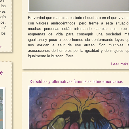
enir
 las
bres
ogía
Es verdad que machista es todo el sustrato en el que vivim
xos.
con valores androcéntricos, pero frente a esta situació
ero”
muchas personas están intentando cambiar sus propi
 los
esquemas de vida para conseguir una sociedad m
igualitaria y poco a poco hemos ido conformando leyes q
nos ayudan a salir de ese atraso. Son múltiples las
s...
asociaciones de hombres por la igualdad y de mujeres q
igualmente la buscan. Para...
Leer más.
re
Rebeldías y alternativas feministas latinoamericanas