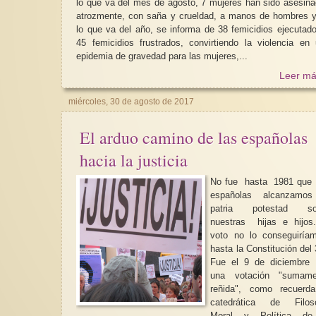
lo que va del mes de agosto, 7 mujeres han sido asesin
atrozmente, con saña y crueldad, a manos de hombres 
lo que va del año, se informa de 38 femicidios ejecutad
45 femicidios frustrados, convirtiendo la violencia en
epidemia de gravedad para las mujeres,...
Leer má
miércoles, 30 de agosto de 2017
El arduo camino de las españolas
hacia la justicia
No fue hasta 1981 que 
españolas alcanzamos
patria potestad so
nuestras hijas e hijos. 
voto no lo conseguiría
hasta la Constitución del
Fue el 9 de diciembre
una votación "sumame
reñida", como recuerda
catedrática de Filoso
Moral y Política de