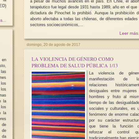
a pesar de muchos avances en el país. En Chile, el aborto
ED)
terapéutico fue legal desde 1931 hasta 1989, año en el que 
dictadura de Pinochet lo prohibió. Aunque la prohibición del
aborto afectaba a todas las chilenas, de diferentes edades
s...
sectores socioeconómicos,...
Leer más.
Señorita Austen: preguntas,
Te contamos más sob
domingo, 20 de agosto de 2017
respuestas y algo más (2)
libro SABIAS Y SA
LA VIOLENCIA DE GÉNERO COMO
Jane Austen fue una lectora ávida
En este segundo li
 en
y conoció bien la literatura escrita
Y SAVIA seguimos 
PROBLEMA DE SALUD PÚBLICA 1/13
por mujeres de los...
comprometidas activi
las
La violencia de géner
ones
manifestación de l
los
relaciones históricamen
los
desiguales entre mujeres
onas
hombres y fruto al mis
 la
tiempo de las desigualdad
los
sociales y culturales, es 
n la
fenómeno de enorme cala
res
por su carácter estructur
que tiene la función 
 de
reforzar el control q
 da
tradicionalmente han ejerci