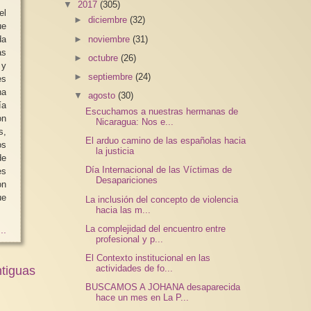
▼
2017
(305)
el
►
diciembre
(32)
ue
►
noviembre
(31)
da
as
►
octubre
(26)
 y
►
septiembre
(24)
es
na
▼
agosto
(30)
ía
Escuchamos a nuestras hermanas de
on
Nicaragua: Nos e...
s,
El arduo camino de las españolas hacia
os
la justicia
de
Día Internacional de las Víctimas de
es
Desapariciones
on
ue
La inclusión del concepto de violencia
hacia las m...
La complejidad del encuentro entre
..
profesional y p...
El Contexto institucional en las
actividades de fo...
tiguas
BUSCAMOS A JOHANA desaparecida
hace un mes en La P...