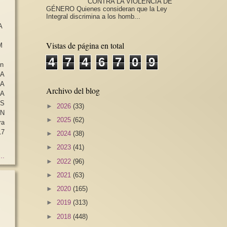
CONTRA LA VIOLENCIA DE
GÉNERO Quienes consideran que la Ley
Integral discrimina a los homb...
A
Vistas de página en total
M
4
7
4
6
7
0
9
n
 A
Archivo del blog
A
AS
►
2026
(33)
N
►
2025
(62)
►
2024
(38)
►
2023
(41)
..
►
2022
(96)
►
2021
(63)
►
2020
(165)
►
2019
(313)
►
2018
(448)