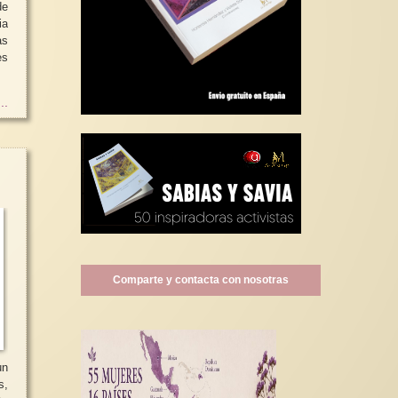
e
ia
as
es
..
Comparte y contacta con nosotras
un
s,