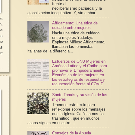
frente al
neoliberalismo patriarcal y la
globalización inequitativa. Y, sin embar...
os
Affidamento: Una ética de
n,
cuidado entre mujeres
os
Hacia una ética de cuidado
ás
entre mujeres Yuderkys
ue
Espinosa Miñoso Affidamento,
llamaban las feministas
italianas de la diferencia...
ue
Esfuerzos de ONU Mujeres en
América Latina y el Caribe para
..
promover el Empoderamiento
Económico de las mujeres en
las estrategias de respuesta y
recuperación frente al COVID
Santo Tomás y su visión de las
mujeres
Traemos este texto para
reflexionar sobre los mensajes
que la Iglesia Católica nos ha
trasmitido , que en muchos
casos siguen en nuestro ...
Consejos de la Abuela