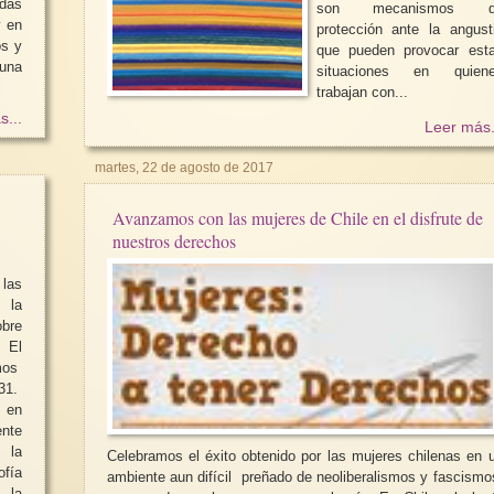
adas
son mecanismos d
y en
protección ante la angust
os y
que pueden provocar est
 una
situaciones en quien
trabajan con...
s...
Leer más.
martes, 22 de agosto de 2017
Avanzamos con las mujeres de Chile en el disfrute de
nuestros derechos
las
 la
bre
El
mos
 31.
 en
nte
 la
Celebramos el éxito obtenido por las mujeres chilenas en 
fía
ambiente aun difícil preñado de neoliberalismos y fascismo
 la