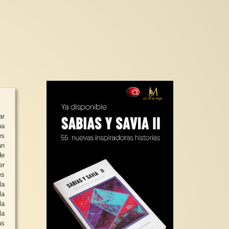
ar
na
es
an
de
er
es
la
la
a
la