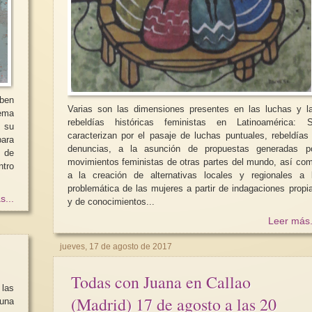
eben
Varias son las dimensiones presentes en las luchas y l
lema
rebeldías históricas feministas en Latinoamérica: Se
a su
caracterizan por el pasaje de luchas puntuales, rebeldías
ara
denuncias, a la asunción de propuestas generadas p
n de
movimientos feministas de otras partes del mundo, así co
a la creación de alternativas locales y regionales a 
problemática de las mujeres a partir de indagaciones propi
s...
y de conocimientos...
Leer más.
jueves, 17 de agosto de 2017
Todas con Juana en Callao
las
(Madrid) 17 de agosto a las 20
una