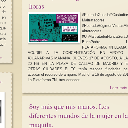
 por
horas
rio.
 de
#RetiradaGuardaYCustodia
 en
Maltratadores
nte
#RetiradaRégimenVisitasA
que
altratadores
para
#UnMaltratadorNuncaSeráU
BuenPadre LA
ucir
PLATAFORMA 7N LLAMA
ACUDIR A LA CONCENTRACIÓN EN APOYO 
s...
#JUANARIVAS MAÑANA, JUEVES 17 DE AGOSTO, A L
20 HS EN LA PLAZA DE CALLAO DE MADRID Y E
OTRAS CIUDADES El TC tenía razones fundadas para
aceptar el recurso de amparo. Madrid, a 16 de agosto de 2017
La Plataforma 7N, tras conocer...
es
Leer más.
Soy más que mis manos. Los
diferentes mundos de la mujer en la
maquila.