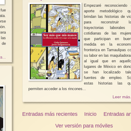
Empezaré reconociendo 
 fue
aporte metodológico q
ata.
brindan las historias de vi
rse
para reconstruir l
ión.
trayectorias laborales
tera
cotidianas de las mujer
que participan en bue
s de
medida en la econom
fronteriza en Tamaulipas c
su labor en las maquiladora
s...
al igual que en aquell
lugares de México en don
se han localizado tal
fuentes de empleo. S
estas historias las q
permiten acceder a los rincones...
Leer más.
Entradas más recientes
Inicio
Entradas an
Ver versión para móviles