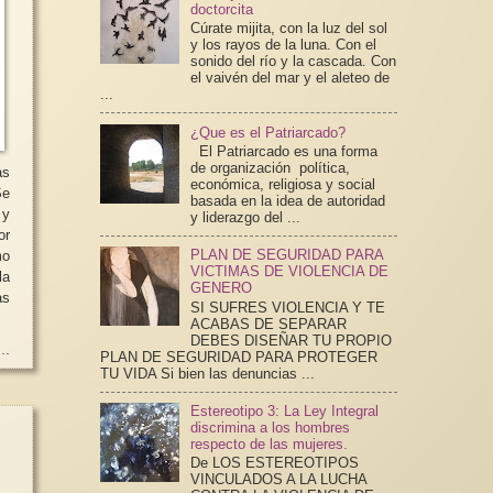
doctorcita
Cúrate mijita, con la luz del sol
y los rayos de la luna. Con el
sonido del río y la cascada. Con
el vaivén del mar y el aleteo de
...
¿Que es el Patriarcado?
El Patriarcado es una forma
de organización política,
as
económica, religiosa y social
basada en la idea de autoridad
 y
y liderazgo del ...
or
PLAN DE SEGURIDAD PARA
mo
VICTIMAS DE VIOLENCIA DE
la
GENERO
as
SI SUFRES VIOLENCIA Y TE
ACABAS DE SEPARAR
DEBES DISEÑAR TU PROPIO
..
PLAN DE SEGURIDAD PARA PROTEGER
TU VIDA Si bien las denuncias ...
Estereotipo 3: La Ley Integral
discrimina a los hombres
respecto de las mujeres.
De LOS ESTEREOTIPOS
VINCULADOS A LA LUCHA