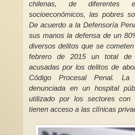
chilenas, de diferentes 
socioeconómicos, las pobres so
De acuerdo a la Defensoría Pena
sus manos la defensa de un 80%
diversos delitos que se cometen
VIOLENCIA MASC
febrero de 2015 un total de
Hace varios días es
cadena Ser a un “opi
acusadas por los delitos de abo
comentar algo así co
Código Procesal Penal. La
denunciada en un hospital púb
utilizado por los sectores co
tienen acceso a las clínicas priva