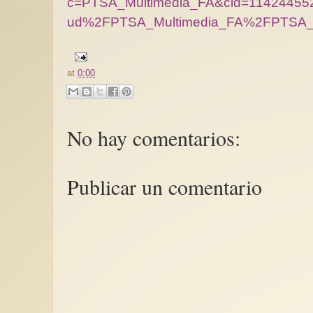
c=PTSA_Multimedia_FA&cid=11424455
ud%2FPTSA_Multimedia_FA%2FPTSA_d
at
0:00
No hay comentarios:
Publicar un comentario