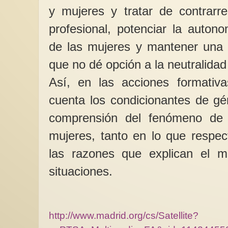
y mujeres y tratar de contrarre
profesional, potenciar la auto
de las mujeres y mantener una 
que no dé opción a la neutralidad 
ABRAZO AL PAR
Así, en las acciones formativ
POR GAZA
Siguiendo la estela 
cuenta los condicionantes de gé
mujeres que hace má
años querían parar la
comprensión del fenómeno de l
mujeres, tanto en lo que respe
las razones que explican el m
situaciones.
http://www.madrid.org/cs/Satellite?