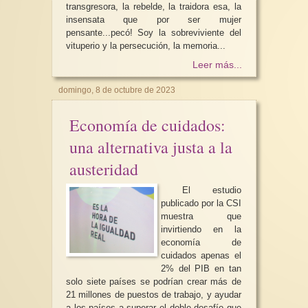
transgresora, la rebelde, la traidora esa, la
insensata que por ser mujer
pensante...pecó! Soy la sobreviviente del
vituperio y la persecución, la memoria...
Leer más...
El Tribunal de Irán di
domingo, 8 de octubre de 2023
Conociendo el cuerpo de la mujer
condena más para la
2/3
de la Paz, Narges M
Economía de cuidados:
Falta de evidencia Se podría
La represión política
afirmar en un principio que éstas
la persecución y el
una alternativa justa a la
son áreas desconocidas...
encarcelamiento, la vi
austeridad
El estudio
publicado por la CSI
muestra que
invirtiendo en la
economía de
cuidados apenas el
2% del PIB en tan
solo siete países se podrían crear más de
21 millones de puestos de trabajo, y ayudar
a los países a superar el doble desafío que