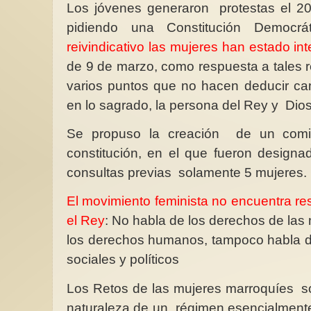
Los jóvenes generaron
protestas el 2
pidiendo una Constitución Democrá
reivindicativo las mujeres han estado in
de 9 de marzo, como respuesta a tales r
varios puntos que no hacen deducir cam
La gestación subroga
con discursos engaño
en lo sagrado, la persona del Rey y
Dios
La supuesta bondad 
mujeresLa supuesta 
Se propuso la creación
de un comi
de las mujeres que s
constitución, en el que fueron designa
en la...
consultas previas solamente 5 mujeres.
El movimiento feminista no encuentra r
el Rey
: No habla de los derechos de las
los derechos humanos, tampoco habla d
sociales y políticos
Los Retos de las mujeres marroquíes son
naturaleza de un
régimen esencialment