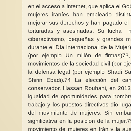
en el acceso a Internet, que aplica el Go
mujeres iraníes han empleado distin
mejorar sus derechos y han pagado el 
torturadas y asesinadas. Su lucha h
La gestación subroga
ciberactivismo, pequeñas y grandes ma
con discursos engaño
durante el Día Internacional de la Muje
La supuesta bondad 
(por ejemplo Un millón de firmas)73, 
mujeresLa supuesta 
de las mujeres que s
movimientos de la sociedad civil (por ej
en la...
la defensa legal (por ejemplo Shadi S
Shirin Ebadi).74 La elección del ca
conservador, Hassan Rouhani, en 2013
igualdad de oportunidades para hombre
trabajo y los puestos directivos dio lug
del movimiento de mujeres. Sin embar
significativa en la posición de la mujer.
movimiento de mujeres en Irán y la aus