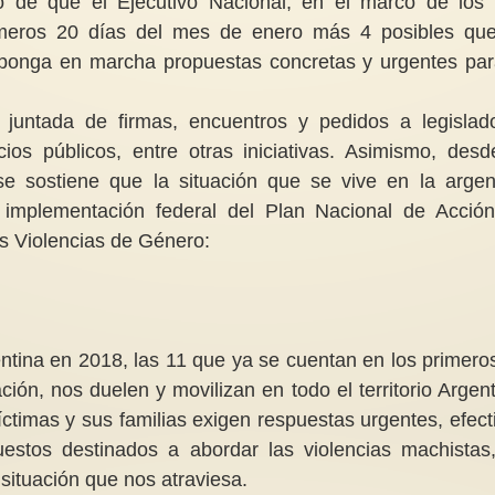
o de que el Ejecutivo Nacional, en el marco de los
imeros 20 días del mes de enero más 4 posibles qu
 ponga en marcha propuestas concretas y urgentes par
juntada de firmas, encuentros y pedidos a legislad
Violencia sexual en España y
ios públicos, entre otras iniciativas. Asimismo, desd
propuesta para su erradicación
La vida de una viole
 se sostiene que la situación que se vive en la argen
En el primer semestre de 2025,
 implementación federal del Plan Nacional de Acció
las fuerzas de seguridad
““Violeta, una vez d
tramitaron 2.655 denuncias por
biblia y encontró all
as Violencias de Género:
violación...
buena razón para pref
ntina en 2018, las 11 que ya se cuentan en los primero
ión, nos duelen y movilizan en todo el territorio Argent
íctimas y sus familias exigen respuestas urgentes, efect
estos destinados a abordar las violencias machistas
situación que nos atraviesa.