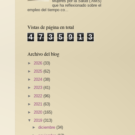
Mujeres por la Salud ( AMS)
que ha reflexionado sobre el
empleo del tiempo co...
Vistas de página en total
4
7
3
5
9
1
3
Archivo del blog
►
2026
(33)
►
2025
(62)
►
2024
(38)
►
2023
(41)
►
2022
(96)
►
2021
(63)
►
2020
(165)
▼
2019
(313)
►
diciembre
(34)