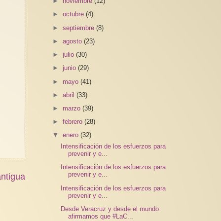
►
noviembre
(12)
►
octubre
(4)
►
septiembre
(8)
►
agosto
(23)
►
julio
(30)
►
junio
(29)
►
mayo
(41)
►
abril
(33)
►
marzo
(39)
►
febrero
(28)
▼
enero
(32)
Intensificación de los esfuerzos para
prevenir y e...
Intensificación de los esfuerzos para
prevenir y e...
ntigua
Intensificación de los esfuerzos para
prevenir y e...
Desde Veracruz y desde el mundo
afirmamos que #LaC...