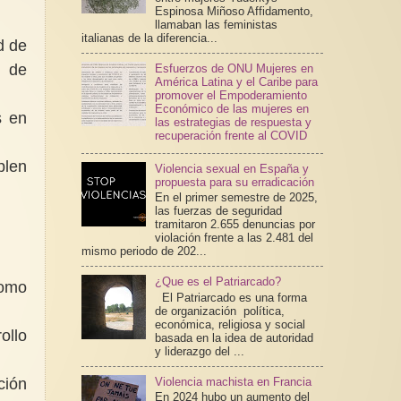
Espinosa Miñoso Affidamento,
llamaban las feministas
italianas de la diferencia...
d de
d de
Esfuerzos de ONU Mujeres en
América Latina y el Caribe para
promover el Empoderamiento
Económico de las mujeres en
s en
las estrategias de respuesta y
recuperación frente al COVID
plen
Violencia sexual en España y
propuesta para su erradicación
En el primer semestre de 2025,
las fuerzas de seguridad
tramitaron 2.655 denuncias por
violación frente a las 2.481 del
mismo periodo de 202...
¿Que es el Patriarcado?
como
El Patriarcado es una forma
de organización política,
económica, religiosa y social
ollo
basada en la idea de autoridad
y liderazgo del ...
ción
Violencia machista en Francia
En 2024 hubo un aumento del