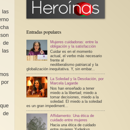
 las
erno
rcha
Entradas populares
 son
Mujeres cuidadoras: entre la
s de
obligación y la satisfacción
 las
Cuidar es en el momento
actual, el verbo más necesario
frente al
neoliberalismo patriarcal y la
globalización inequitativa. Y, sin embar...
amos
La Soledad y la Desolación, por
 por
Marcela Lagarde
Nos han enseñado a tener
miedo a la libertad; miedo a
tomar decisiones, miedo a la
soledad. El miedo a la soledad
que
es un gran impediment...
n de
Affidamento: Una ética de
cuidado entre mujeres
Hacia una ética de cuidado
entre mujeres Yuderkys