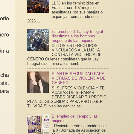
11 % en los feminicidios en
Francia, con 107 mujeres
asesinadas por sus parejas o
exparejas, comparado con
orio
2023....
Estereotipo 3: La Ley Integral
nero
discrimina a los hombres
respecto de las mujeres.
De LOS ESTEREOTIPOS
ón a
VINCULADOS A LA LUCHA
CONTRA LA VIOLENCIA DE
GÉNERO Quienes consideran que la Ley
Integral discrimina a los homb...
PLAN DE SEGURIDAD PARA
rcha
VICTIMAS DE VIOLENCIA DE
sta,
GENERO
SI SUFRES VIOLENCIA Y TE
para
ACABAS DE SEPARAR
DEBES DISEÑAR TU PROPIO
PLAN DE SEGURIDAD PARA PROTEGER
TU VIDA Si bien las denuncias ...
El empleo del tiempo y las
mujeres
Recientemente ha tenido lugar
la XI Jornada de Asociación de