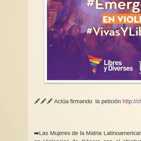
🖋️🖋️🖋️ Actúa firmando la petición
http:/
➡️Las Mujeres de la Matria Latinoameric