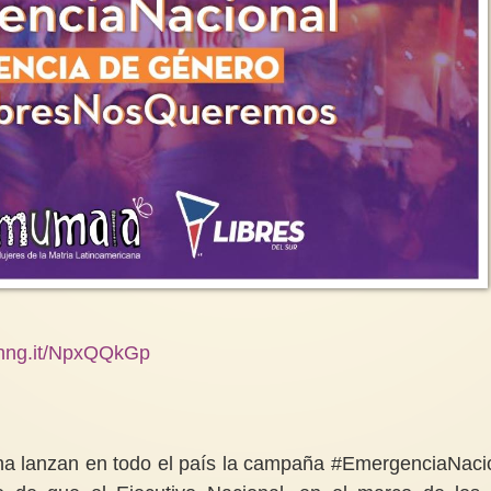
/chng.it/NpxQQkGp
ana lanzan en todo el país la campaña #EmergenciaNaci