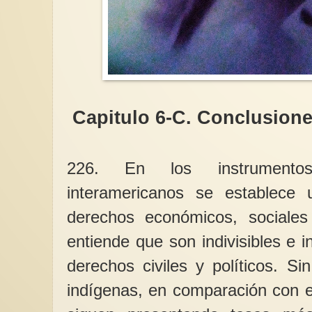
El peligro de posterg
todo por sentado
Capitulo 6-C. Conclusion
Lecciones de vida.E
cotidianidad de la vid
algunas personas cas
o...
226. En los instrumentos
interamericanos se establece
derechos económicos, sociales
entiende que son indivisibles e 
derechos civiles y políticos. S
indígenas, en comparación con el