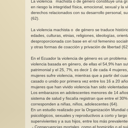
La violencia machista o de género constituye una gr
en riesgo la integridad física, emocional, sexual y la 
derechos relacionados con su desarrollo personal, sus
(62).
La violencia machista o de género se traduce histórica
edades, culturas, etnias, religiones, ideologías, ori
desproporcionada con base en el rol femenino socialm
y otras formas de coacción y privación de libertad (62
En el Ecuador la violencia de género es un problema 
violencia basada en género, de ellas el 54,9% han sufr
patrimonial y el 25, 7%, es decir 1 de cada 4 mujeres, 
mujeres sufre violencia, mientras que a partir del cua
casado o unido por primera vez entre los 16 a 20 año
mujeres que han vivido violencia han sido violentadas
Los embarazos en adolescentes menores de 14 años ti
sistema de salud y fiscalía registran que entre el 30%
corresponden a niñas, niños, adolescentes (64).
En un estudio realizado por la Organización Mundial 
psicológicos, sexuales y reproductivos a corto y largo
supervivientes y a sus hijos, entre los más prevalente
- Consecuencias mortales, como el homicidio o el sui