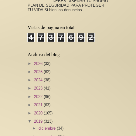
DEBES DISEÑAR TU PROPIO
PLAN DE SEGURIDAD PARA PROTEGER
TU VIDA Si bien las denuncias ...
Vistas de página en total
4
7
3
7
6
9
2
Archivo del blog
►
2026
(33)
►
2025
(62)
►
2024
(38)
►
2023
(41)
►
2022
(96)
►
2021
(63)
►
2020
(165)
▼
2019
(313)
►
diciembre
(34)