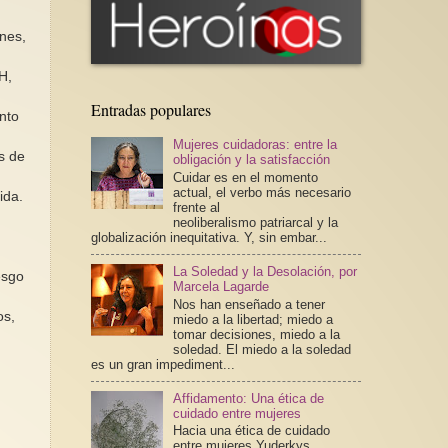
ones,
H,
Entradas populares
ento
Mujeres cuidadoras: entre la
es de
obligación y la satisfacción
Cuidar es en el momento
actual, el verbo más necesario
ida.
frente al
neoliberalismo patriarcal y la
globalización inequitativa. Y, sin embar...
La Soledad y la Desolación, por
esgo
Marcela Lagarde
Nos han enseñado a tener
os,
miedo a la libertad; miedo a
tomar decisiones, miedo a la
soledad. El miedo a la soledad
es un gran impediment...
Affidamento: Una ética de
cuidado entre mujeres
Hacia una ética de cuidado
entre mujeres Yuderkys