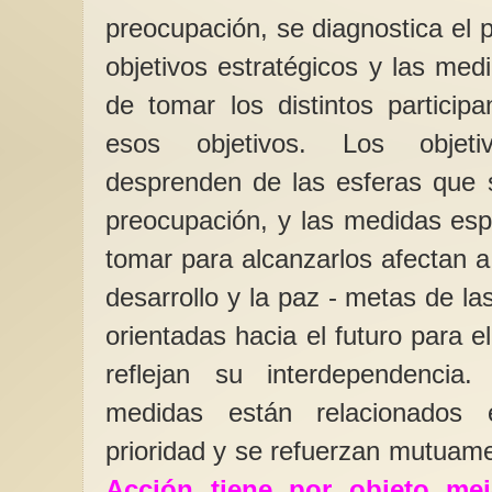
preocupación, se diagnostica el
objetivos estratégicos y las me
de tomar los distintos particip
esos objetivos. Los objeti
Os invitamos a leer ob
traducidas por mujere
desprenden de las esferas que 
Os invitamos a conoc
aportes de las mujer
preocupación, y las medidas esp
heroinas.net , que n
descubrir...
tomar para alcanzarlos afectan a 
desarrollo y la paz - metas de la
orientadas hacia el futuro para e
reflejan su interdependencia
medidas están relacionados e
prioridad y se refuerzan mutuam
Acción tiene por objeto mej