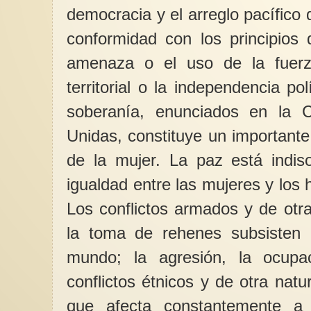
democracia y el arreglo pacífico 
conformidad con los principios 
amenaza o el uso de la fuerza
territorial o la independencia pol
Alfonsa Lozano Hern
trasmisora de vida
soberanía, enunciados en la 
Hoy hace 120 años q
bisabuela Alfonsa L
Unidas, constituye un importante
Hernández parió a m
Rosalina...
de la mujer. La paz está indis
igualdad entre las mujeres y los 
Los conflictos armados y de otra
la toma de rehenes subsisten
mundo; la agresión, la ocupac
conflictos étnicos y de otra nat
que afecta constantemente a