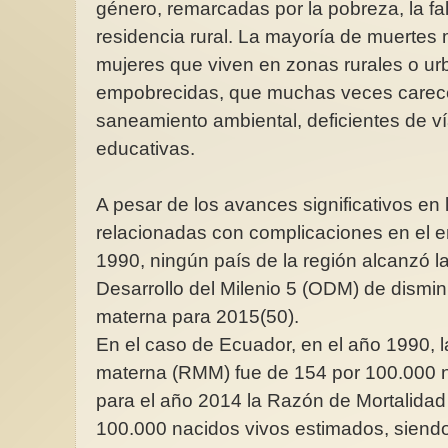
género, remarcadas por la pobreza, la fa
residencia rural. La mayoría de muertes
mujeres que viven en zonas rurales o u
empobrecidas, que muchas veces carece
saneamiento ambiental, deficientes de v
Leyéndolas para cono
enfrentar la violencia
educativas.
(1)
Por increíble que a 
A pesar de los avances significativos en
pueda parecer, la ver
violencia feminicida 
relacionadas con complicaciones en el 
1990, ningún país de la región alcanzó l
Desarrollo del Milenio 5 (ODM) de dismin
materna para 2015(50).
En el caso de Ecuador, en el año 1990, 
materna (RMM) fue de 154 por 100.000 
para el año 2014 la Razón de Mortalidad
100.000 nacidos vivos estimados, siendo