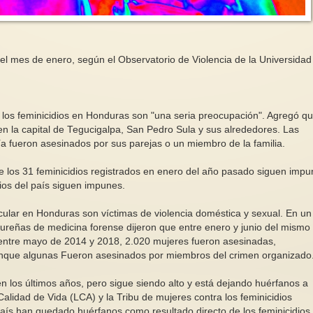
l mes de enero, según el Observatorio de Violencia de la Universidad
Diferentes problemát
la maternidad, los cu
quehaceres, la vida y
mujeres
NotiMujeres 1/2026
ue los feminicidios en Honduras son "una seria preocupación". Agregó q
Cada dos minutos en
r en la capital de Tegucigalpa, San Pedro Sula y sus alrededores. Las
Recuento global del último
parte del mundo mue
trimestre respecto a negativos y
por complicaciones 
ía fueron asesinados por sus parejas o un miembro de la familia.
positivos en los derechos de las...
embarazo o...
e los 31 feminicidios registrados en enero del año pasado siguen impu
dios del país siguen impunes.
icular en Honduras son víctimas de violencia doméstica y sexual. En un
ureñas de medicina forense dijeron que entre enero y junio del mismo
entre mayo de 2014 y 2018, 2.020 mujeres fueron asesinadas,
aunque algunas Fueron asesinados por miembros del crimen organizado
 los últimos años, pero sigue siendo alto y está dejando huérfanos a
alidad de Vida (LCA) y la Tribu de mujeres contra los feminicidios
aís han quedado huérfanos como resultado directo de los feminicidios