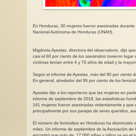
En Honduras, 30 mujeres fueron asesinadas durante e
Nacional Autónoma de Honduras (UNAH).
Migdonia Ayestas, directora del observatorio, dijo q
casi el 60 por ciento de los asesinatos tuvieron luga
víctimas tenían entre 4 y 70 años de edad y la mayor
Según el informe de Ayestas, más del 90 por ciento d
En general, alrededor del 95 por ciento de los femici
Ayestas dijo a los reporteros que las mujeres en part
informe de septiembre de 2018, las estadísticas hond
141 mujeres fueron asesinadas violentamente y que 
principalmente por sus parejas de seres queridos, 
El número de femicidios en Honduras ha disminuido en
miles. Un informe de septiembre de la Asociación de C
encontró que más de 17,000 niñas y niños os en el p