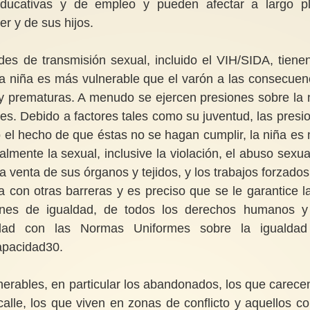
educativas y de empleo y pueden afectar a largo p
er y de sus hijos.
des de transmisión sexual, incluido el VIH/SIDA, tiene
 la niña es más vulnerable que el varón a las consecuen
 y prematuras. A menudo se ejercen presiones sobre la 
es. Debido a factores tales como su juventud, las presi
n o el hecho de que éstas no se hagan cumplir, la niña es
almente la sexual, inclusive la violación, el abuso sexual
la venta de sus órganos y tejidos, y los trabajos forzados
 con otras barreras y es preciso que se le garantice l
ciones de igualdad, de todos los derechos humanos y
midad con las Normas Uniformes sobre la igualda
apacidad30.
erables, en particular los abandonados, los que carece
calle, los que viven
en zonas de conflicto y aquellos co