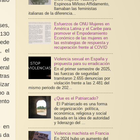
Espinosa Miñoso Affidamento,
llamaban las feministas
italianas de la diferencia...
Esfuerzos de ONU Mujeres en
ses,
América Latina y el Caribe para
 130
promover el Empoderamiento
Económico de las mujeres en
uede
las estrategias de respuesta y
recuperación frente al COVID
, el
s de
Violencia sexual en España y
propuesta para su erradicación
eral
En el primer semestre de 2025,
las fuerzas de seguridad
tras
tramitaron 2.655 denuncias por
violación frente a las 2.481 del
izar
mismo periodo de 202...
po a
¿Que es el Patriarcado?
ento
El Patriarcado es una forma
de organización política,
económica, religiosa y social
basada en la idea de autoridad
y liderazgo del ...
o en
Violencia machista en Francia
s da
En 2024 hubo un aumento del