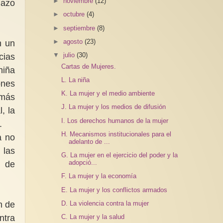
►
noviembre
(12)
lazo
►
octubre
(4)
►
septiembre
(8)
►
agosto
(23)
n un
▼
julio
(30)
cias
Cartas de Mujeres.
niña
L. La niña
ones
K. La mujer y el medio ambiente
 más
J. La mujer y los medios de difusión
, la
I. Los derechos humanos de la mujer
.
H. Mecanismos institucionales para el
a no
adelanto de ...
 las
G. La mujer en el ejercicio del poder y la
adopció...
d de
F. La mujer y la economía
E. La mujer y los conflictos armados
D. La violencia contra la mujer
n de
ntra
C. La mujer y la salud