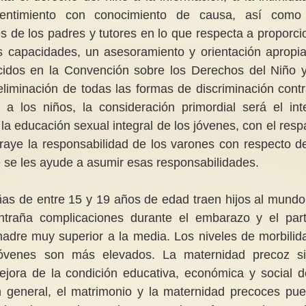
nsentimiento con conocimiento de causa, así como
s de los padres y tutores en lo que respecta a proporci
us capacidades, un asesoramiento y orientación apropi
ocidos en la Convención sobre los Derechos del Niño 
liminación de todas las formas de discriminación contr
 a los niños, la consideración primordial será el int
la educación sexual integral de los jóvenes, con el resp
braye la responsabilidad de los varones con respecto d
e se les ayude a asumir esas responsabilidades.
as de entre 15 y 19 años de edad traen hijos al mundo
traña complicaciones durante el embarazo y el par
madre muy superior a la media. Los niveles de morbilid
 jóvenes son más elevados. La maternidad precoz s
jora de la condición educativa, económica y social d
 general, el matrimonio y la maternidad precoces pu