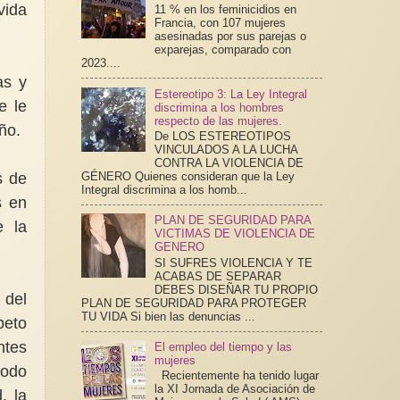
vida
11 % en los feminicidios en
Francia, con 107 mujeres
asesinadas por sus parejas o
exparejas, comparado con
2023....
as y
Estereotipo 3: La Ley Integral
e le
discrimina a los hombres
respecto de las mujeres.
ño.
De LOS ESTEREOTIPOS
VINCULADOS A LA LUCHA
CONTRA LA VIOLENCIA DE
s de
GÉNERO Quienes consideran que la Ley
Integral discrimina a los homb...
s en
PLAN DE SEGURIDAD PARA
e la
VICTIMAS DE VIOLENCIA DE
GENERO
SI SUFRES VIOLENCIA Y TE
ACABAS DE SEPARAR
DEBES DISEÑAR TU PROPIO
 del
PLAN DE SEGURIDAD PARA PROTEGER
TU VIDA Si bien las denuncias ...
peto
ntes
El empleo del tiempo y las
mujeres
modo
Recientemente ha tenido lugar
la XI Jornada de Asociación de
, la