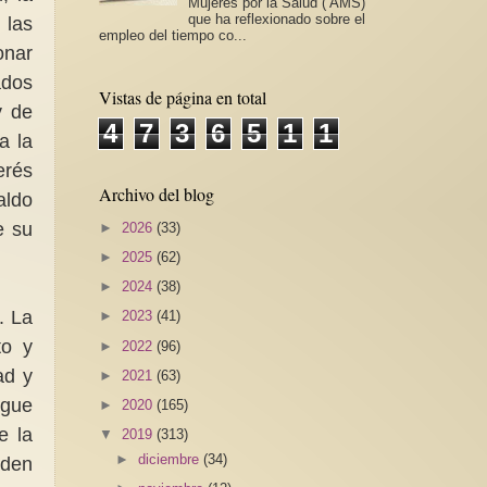
Mujeres por la Salud ( AMS)
que ha reflexionado sobre el
 las
empleo del tiempo co...
onar
ados
Vistas de página en total
y de
4
7
3
6
5
1
1
a la
erés
Archivo del blog
aldo
e su
►
2026
(33)
►
2025
(62)
►
2024
(38)
. La
►
2023
(41)
to y
►
2022
(96)
ad y
►
2021
(63)
igue
►
2020
(165)
e la
▼
2019
(313)
►
diciembre
(34)
eden