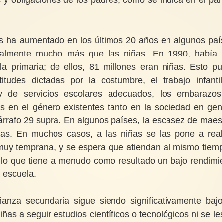
os ha aumentado en los últimos 20 años en algunos paí
onalmente mucho más que las niñas. En 1990, había
la primaria; de ellos, 81 millones eran niñas. Esto p
itudes dictadas por la costumbre, el trabajo infantil
 y de servicios escolares adecuados, los embarazo
s en el género existentes tanto en la sociedad en gen
párrafo 29 supra. En algunos países, la escasez de maes
iñas. En muchos casos, a las niñas se las pone a real
uy temprana, y se espera que atiendan al mismo tiem
 lo que tiene a menudo como resultado un bajo rendimi
a escuela.
anza secundaria sigue siendo significativamente baj
ñas a seguir estudios científicos o tecnológicos ni se le