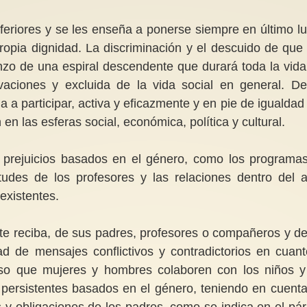
feriores y se les enseña a ponerse siempre en último lu
propia dignidad. La discriminación y el descuido de que
nzo de una espiral descendente que durará toda la vida
vaciones y excluida de la vida social en general. D
ña a participar, activa y eficazmente y en pie de igualdad
n en las esferas social, económica, política y cultural.
 prejuicios basados en el género, como los programa
itudes de los profesores y las relaciones dentro del a
existentes.
te reciba, de sus padres, profesores o compañeros y de
d de mensajes conflictivos y contradictorios en cuant
so que mujeres y hombres colaboren con los niños y
 persistentes basados en el género, teniendo en cuenta
 y obligaciones de los padres, como se indica en el pár