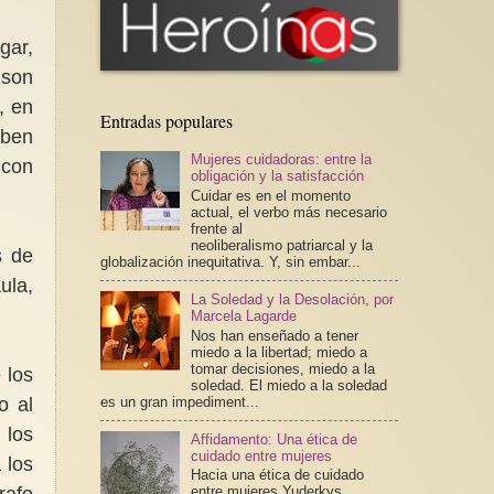
gar,
 son
, en
Entradas populares
eben
Mujeres cuidadoras: entre la
 con
obligación y la satisfacción
Cuidar es en el momento
actual, el verbo más necesario
frente al
neoliberalismo patriarcal y la
s de
globalización inequitativa. Y, sin embar...
ula,
La Soledad y la Desolación, por
Marcela Lagarde
Nos han enseñado a tener
miedo a la libertad; miedo a
tomar decisiones, miedo a la
 los
soledad. El miedo a la soledad
es un gran impediment...
o al
 los
Affidamento: Una ética de
cuidado entre mujeres
 los
Hacia una ética de cuidado
rafo
entre mujeres Yuderkys