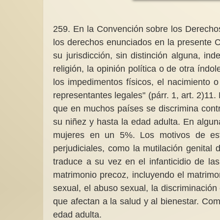
259. En la Convención sobre los Derecho
los derechos enunciados en la presente C
su jurisdicción, sin distinción alguna, in
Condiciones para u
religión, la opinión política o de otra índo
empleo/cuidados igu
los impedimentos físicos, el nacimiento o
Tomamos el texto 
admirada María Pa
representantes legales" (párr. 1, art. 2)1
ayudarnos a poner
propuestas de...
que en muchos países se discrimina contra
su niñez y hasta la edad adulta. En alg
mujeres en un 5%. Los motivos de esta 
perjudiciales, como la mutilación genital 
traduce a su vez en el infanticidio de la
matrimonio precoz, incluyendo el matrimoni
sexual, el abuso sexual, la discriminación 
que afectan a la salud y al bienestar. Co
edad adulta.