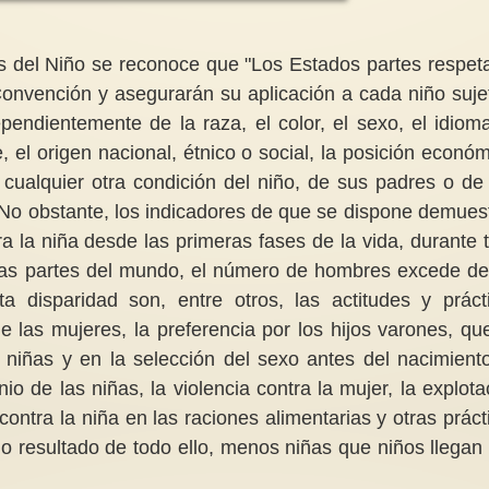
s del Niño se reconoce que "Los Estados partes respet
onvención y asegurarán su aplicación a cada niño suje
dependientemente de la raza, el color, el sexo, el idioma
n sistema de
El peligro de postergar y de dar
¿Por qué hablar del
le, el origen nacional, étnico o social, la posición económ
alitario
todo por sentado
pacifista internaciona
 cualquier otra condición del niño, de sus padres o de
de nuestra
Lecciones de vida.En la
Carmen Magallón *E
zos para
cotidianidad de la vida diaria
internacionalismo fe
1. No obstante, los indicadores de que se dispone demues
 sobre la mesa
algunas personas casi sin pensar
buscando conseguir
o...
derechos...
 la niña desde las primeras fases de la vida, durante 
unas partes del mundo, el número de hombres excede de
disparidad son, entre otros, las actitudes y práct
de las mujeres, la preferencia por los hijos varones, qu
s niñas y en la selección del sexo antes del nacimiento
o de las niñas, la violencia contra la mujer, la explota
contra la niña en las raciones alimentarias y otras práct
mo resultado de todo ello, menos niñas que niños llegan 