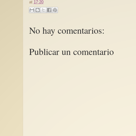
at
17:20
No hay comentarios:
Violencia machista e
Publicar un comentario
En 2024 hubo un aum
% en los feminicidios
con 107 mujeres ase
sus...