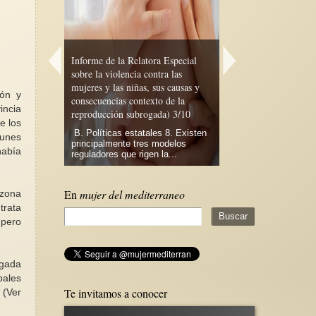
Informe de la Relatora Especial
sobre la violencia contra las
mujeres y las niñas, sus causas y
¿Por qué hablar del f
ión y
 y leer de las
consecuencias contexto de la
pacifista internacional
incia
reproducción subrogada) 3/10
Carmen Magallón *El
e los
tido
B. Políticas estatales 8. Existen
internacionalismo fem
punes
 cuando
principalmente tres modelos
buscando conseguir 
había
t, autora...
reguladores que rigen la...
derechos...
En
mujer del mediterraneo
 zona
trata
 pero
ogada
pales
Te invitamos a conocer
(Ver