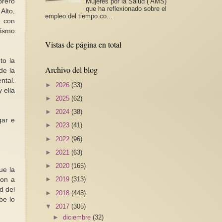
Mujeres por la Salud ( AMS)
brero
que ha reflexionado sobre el
Alto,
empleo del tiempo co...
e con
mismo
Vistas de página en total
to la
Archivo del blog
de la
ntal.
►
2026
(33)
 ella
►
2025
(62)
►
2024
(38)
gar e
►
2023
(41)
►
2022
(96)
►
2021
(63)
►
2020
(165)
ue la
►
2019
(313)
ron a
d del
►
2018
(448)
be lo
▼
2017
(305)
►
diciembre
(32)