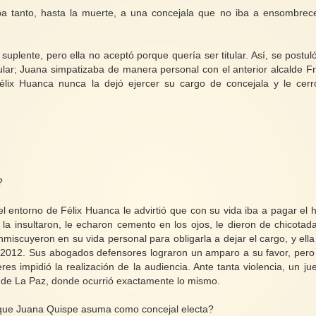
ba tanto, hasta la muerte, a una concejala que no iba a ensombrec
plente, pero ella no aceptó porque quería ser titular. Así, se postul
lar; Juana simpatizaba de manera personal con el anterior alcalde Fr
lix Huanca nunca la dejó ejercer su cargo de concejala y le cerr
a?
l entorno de Félix Huanca le advirtió que con su vida iba a pagar el 
la insultaron, le echaron cemento en los ojos, le dieron de chicotada
nmiscuyeron en su vida personal para obligarla a dejar el cargo, y ella
 2012. Sus abogados defensores lograron un amparo a su favor, pero
 impidió la realización de la audiencia. Ante tanta violencia, un ju
ad de La Paz, donde ocurrió exactamente lo mismo.
n que Juana Quispe asuma como concejal electa?