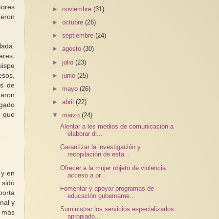
tores
►
noviembre
(31)
ueron
►
octubre
(26)
►
septiembre
(24)
lada.
►
agosto
(30)
ares,
►
julio
(23)
uispe
►
junio
(25)
esos,
es de
►
mayo
(26)
haron
►
abril
(22)
agado
e que
▼
marzo
(24)
Alentar a los medios de comunicación a
elaborar di...
Garantizar la investigación y
recopilación de esta...
Ofrecer a la mujer objeto de violencia
 y en
acceso a pr...
 sido
Fomentar y apoyar programas de
porta
educación gubername...
nal y
Suministrar los servicios especializados
s más
apropiado...