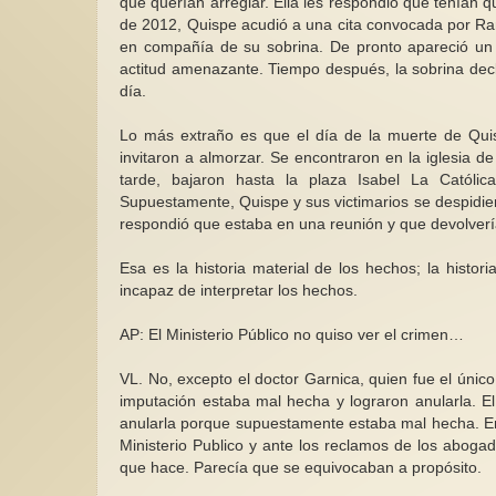
que querían arreglar. Ella les respondió que tenían q
de 2012, Quispe acudió a una cita convocada por Ramos
en compañía de su sobrina. De pronto apareció un 
actitud amenazante. Tiempo después, la sobrina de
día.
Lo más extraño es que el día de la muerte de Quis
invitaron a almorzar. Se encontraron en la iglesia 
tarde, bajaron hasta la plaza Isabel La Católi
Supuestamente, Quispe y sus victimarios se despidieron
respondió que estaba en una reunión y que devolverí
Esa es la historia material de los hechos; la histor
incapaz de interpretar los hechos.
AP: El Ministerio Público no quiso ver el crimen…
VL. No, excepto el doctor Garnica, quien fue el úni
imputación estaba mal hecha y lograron anularla. El
anularla porque supuestamente estaba mal hecha. Ent
Ministerio Publico y ante los reclamos de los aboga
que hace. Parecía que se equivocaban a propósito.