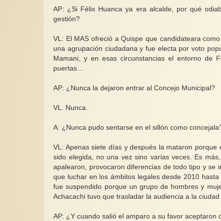
AP: ¿Si Félix Huanca ya era alcalde, por qué odia
gestión?
VL: El MAS ofreció a Quispe que candidateara como su
una agrupación ciudadana y fue electa por voto popu
Mamani, y en esas circunstancias el entorno de Fé
puertas…
AP: ¿Nunca la dejaron entrar al Concejo Municipal?
VL. Nunca.
A: ¿Nunca pudo sentarse en el sillón como concejal
VL: Apenas siete días y después la mataron porque e
sido elegida, no una vez sino varias veces. Es más, 
apalearon, provocaron diferencias de todo tipo y se i
que luchar en los ámbitos legales desde 2010 hasta
fue suspendido porque un grupo de hombres y mujeres
Achacachi tuvo que trasladar la audiencia a la ciud
AP: ¿Y cuando salió el amparo a su favor aceptaro