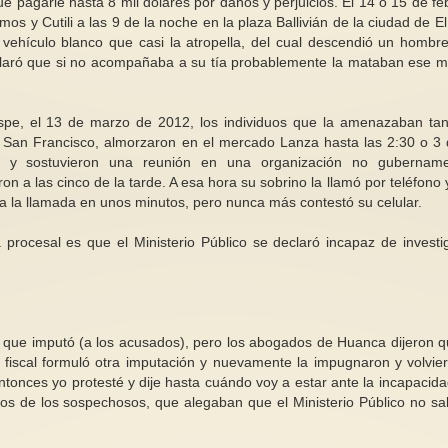
ue pagarle hasta 8 mil dólares por daños y perjuicios. El 14 o 15 de fe
 y Cutili a las 9 de la noche en la plaza Ballivián de la ciudad de El 
vehículo blanco que casi la atropella, del cual descendió un hombr
claró que si no acompañaba a su tía probablemente la mataban ese 
pe, el 13 de marzo de 2012, los individuos que la amenazaban tan
de San Francisco, almorzaron en el mercado Lanza hasta las 2:30 o 3 
ca y sostuvieron una reunión en una organización no gubername
 a las cinco de la tarde. A esa hora su sobrino la llamó por teléfono y
a la llamada en unos minutos, pero nunca más contestó su celular.
ia procesal es que el Ministerio Público se declaró incapaz de investi
co que imputó (a los acusados), pero los abogados de Huanca dijeron q
 fiscal formuló otra imputación y nuevamente la impugnaron y volvie
onces yo protesté y dije hasta cuándo voy a estar ante la incapacida
dos de los sospechosos, que alegaban que el Ministerio Público no sa