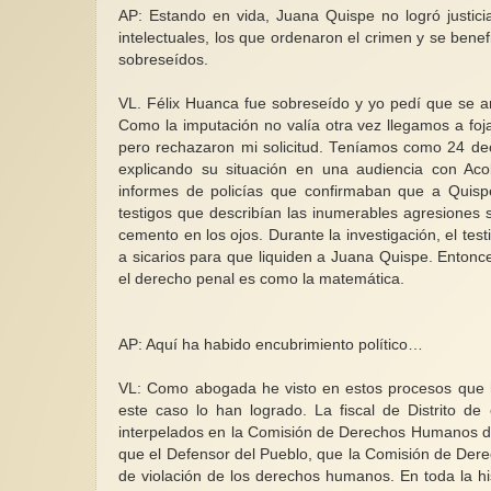
AP: Estando en vida, Juana Quispe no logró justicia
intelectuales, los que ordenaron el crimen y se bene
sobreseídos.
VL. Félix Huanca fue sobreseído y yo pedí que se an
Como la imputación no valía otra vez llegamos a foj
pero rechazaron mi solicitud. Teníamos como 24 dec
explicando su situación en una audiencia con Acob
informes de policías que confirmaban que a Quispe
testigos que describían las inumerables agresiones 
cemento en los ojos. Durante la investigación, el te
a sicarios para que liquiden a Juana Quispe. Entonc
el derecho penal es como la matemática.
AP: Aquí ha habido encubrimiento político…
VL: Como abogada he visto en estos procesos que ha
este caso lo han logrado. La fiscal de Distrito d
interpelados en la Comisión de Derechos Humanos del
que el Defensor del Pueblo, que la Comisión de Dere
de violación de los derechos humanos. En toda la 