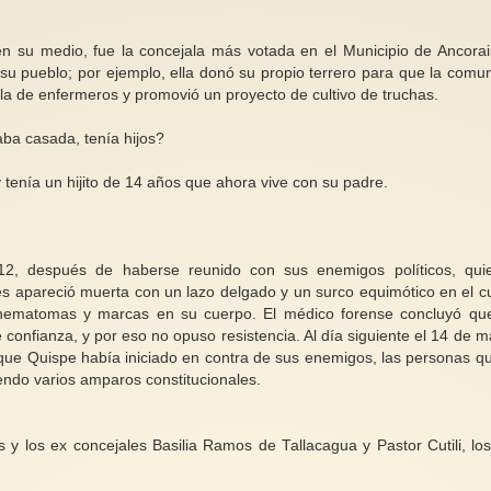
 en su medio, fue la concejala más votada en el Municipio de Ancora
u pueblo; por ejemplo, ella donó su propio terrero para que la comu
la de enfermeros y promovió un proyecto de cultivo de truchas.
aba casada, tenía hijos?
tenía un hijito de 14 años que ahora vive con su padre.
2, después de haberse reunido con sus enemigos políticos, qui
és apareció muerta con un lazo delgado y un surco equimótico en el cu
 hematomas y marcas en su cuerpo. El médico forense concluyó qu
confianza, y por eso no opuso resistencia. Al día siguiente el 14 de m
o que Quispe había iniciado en contra de sus enemigos, las personas q
iendo varios amparos constitucionales.
 y los ex concejales Basilia Ramos de Tallacagua y Pastor Cutili, los