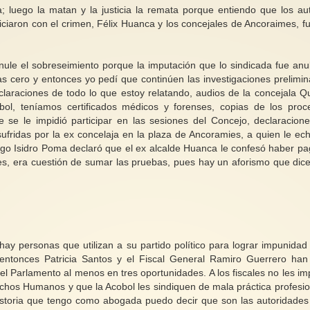
; luego la matan y la justicia la remata porque entiendo que los au
ficiaron con el crimen, Félix Huanca y los concejales de Ancoraimes, f
ule el sobreseimiento porque la imputación que lo sindicada fue anu
as cero y entonces yo pedí que continúen las investigaciones prelimin
laraciones de todo lo que estoy relatando, audios de la concejala Q
ol, teníamos certificados médicos y forenses, copias de los proc
 se le impidió participar en las sesiones del Concejo, declaracion
sufridas por la ex concelaja en la plaza de Ancoramies, a quien le ec
stigo Isidro Poma declaró que el ex alcalde Huanca le confesó haber p
es, era cuestión de sumar las pruebas, pues hay un aforismo que dic
y personas que utilizan a su partido político para lograr impunidad
e entonces Patricia Santos y el Fiscal General Ramiro Guerrero han
 Parlamento al menos en tres oportunidades. A los fiscales no les im
chos Humanos y que la Acobol les sindiquen de mala práctica profesio
historia que tengo como abogada puedo decir que son las autoridade