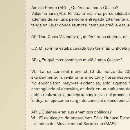
Amalia Pando (AP): ¿Quién era Juana Quispe?
Valquiria Lira (VL): R. Juana era una personalidad
además de ser una persona entregada totalmente a s
tenga un lugar donde reunirse, también creó la escue
AP: Don Casio Villanueva, ¿quién era su sobrina, est
CV: Mi sobrina estaba casada con German Orihuela y 
AP: ¿En qué circunstancias murió Juana Quispe?
VL: La ex concejal murió el 13 de marzo de 201
extrañamente, la invitaron a almorzar y horas despu
No encontraron mayores evidencias, solo algunos
estrangulada al descuido, es decir en un ambiente de 
debía realizarse la audiencia conclusiva del proces
le dejaron ejercer su cargo de concejala, desobedec
AP: ¿Quiénes eran sus enemigos políticos?
VL. El ex alcalde de Ancoraimes Félix Huanca Flores
militantes del Movimiento al Socialismo (MAS).