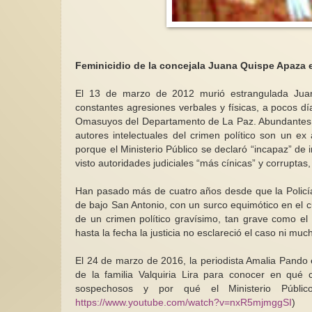
Feminicidio de la concejala Juana Quispe Apaza e
El 13 de marzo de 2012 murió estrangulada Juana 
El sí…pero no! al 
constantes agresiones verbales y físicas, a pocos d
de Claudia Sheinb
Omasuyos del Departamento de La Paz. Abundantes pr
Con la llegada de 
autores intelectuales del crimen político son un e
primera vez a la pr
porque el Ministerio Público se declaró “incapaz” de 
México se marca un
visto autoridades judiciales “más cínicas” y corruptas,
Han pasado más de cuatro años desde que la Policía
de bajo San Antonio, con un surco equimótico en el c
de un crimen político gravísimo, tan grave como el
hasta la fecha la justicia no esclareció el caso ni m
El 24 de marzo de 2016, la periodista Amalia Pando e
de la familia Valquiria Lira para conocer en qué 
sospechosos y por qué el Ministerio Públi
https://www.youtube.com/watch?v=nxR5mjmggSI
)