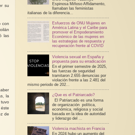
Espinosa Miñoso Affidamento,
er su
llamaban las feministas
italianas de la diferencia...
Esfuerzos de ONU Mujeres en
ó con
América Latina y el Caribe para
oilán
promover el Empoderamiento
ó las
Económico de las mujeres en
las estrategias de respuesta y
recuperación frente al COVID
Violencia sexual en España y
propuesta para su erradicación
En el primer semestre de 2025,
las fuerzas de seguridad
tramitaron 2.655 denuncias por
violación frente a las 2.481 del
mismo periodo de 202...
haber
¿Que es el Patriarcado?
s, la
El Patriarcado es una forma
 tuvo
de organización política,
 éste
económica, religiosa y social
basada en la idea de autoridad
ez de
y liderazgo del ...
Violencia machista en Francia
En 2024 hubo un aumento del