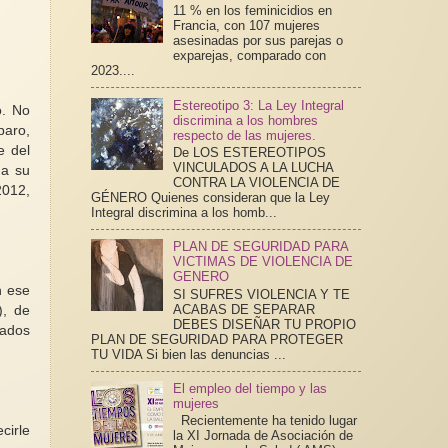
11 % en los feminicidios en
Francia, con 107 mujeres
asesinadas por sus parejas o
exparejas, comparado con
2023....
Estereotipo 3: La Ley Integral
o. No
discrimina a los hombres
paro,
respecto de las mujeres.
e del
De LOS ESTEREOTIPOS
VINCULADOS A LA LUCHA
 a su
CONTRA LA VIOLENCIA DE
2012,
GÉNERO Quienes consideran que la Ley
Integral discrimina a los homb...
PLAN DE SEGURIDAD PARA
VICTIMAS DE VIOLENCIA DE
GENERO
n ese
SI SUFRES VIOLENCIA Y TE
ACABAS DE SEPARAR
), de
DEBES DISEÑAR TU PROPIO
tados
PLAN DE SEGURIDAD PARA PROTEGER
TU VIDA Si bien las denuncias ...
El empleo del tiempo y las
mujeres
Recientemente ha tenido lugar
cirle
la XI Jornada de Asociación de