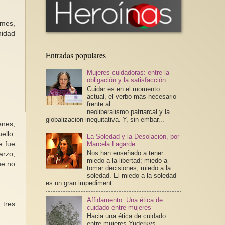
imes,
nidad
Entradas populares
Mujeres cuidadoras: entre la
obligación y la satisfacción
Cuidar es en el momento
actual, el verbo más necesario
frente al
neoliberalismo patriarcal y la
globalización inequitativa. Y, sin embar...
enes,
ello.
La Soledad y la Desolación, por
Marcela Lagarde
e fue
Nos han enseñado a tener
arzo,
miedo a la libertad; miedo a
ue no
tomar decisiones, miedo a la
soledad. El miedo a la soledad
es un gran impediment...
Affidamento: Una ética de
 tres
cuidado entre mujeres
Hacia una ética de cuidado
entre mujeres Yuderkys