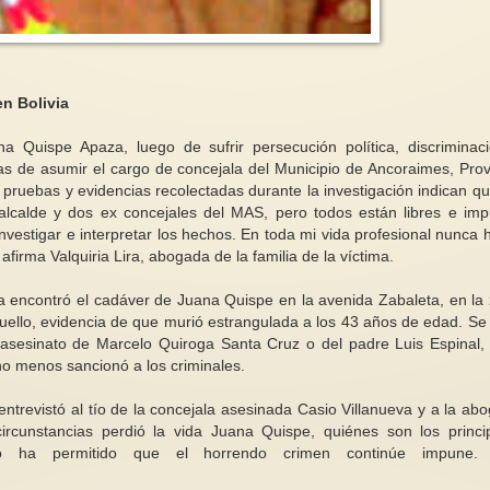
n Bolivia
Quispe Apaza, luego de sufrir persecución política, discriminac
“llegamos todas”
Violencia machista en palabras de
El sentido de escribir
ías de asumir el cargo de concejala del Municipio de Ancoraimes, Prov
aum
una víctima
mujeres
uebas y evidencias recolectadas durante la investigación indican qu
una mujer por
Traemos un texto , escrito desde
“Siempre me he sen
x alcalde y dos ex concejales del MAS, pero todos están libres e im
esidencia de
la desesperación que nos habla de
profundamente viva
investigar e interpretar los hechos. En toda mi vida profesional nunca 
 antes y un...
la violencia, de la prepotencia...
escribo” Siri Hustved
 afirma Valquiria Lira, abogada de la familia de la víctima.
 encontró el cadáver de Juana Quispe en la avenida Zabaleta, en la
uello, evidencia de que murió estrangulada a los 43 años de edad. Se 
 asesinato de Marcelo Quiroga Santa Cruz o del padre Luis Espinal,
ucho menos sancionó a los criminales.
ntrevistó al tío de la concejala asesinada Casio Villanueva y a la ab
circunstancias perdió la vida Juana Quispe, quiénes son los princi
co ha permitido que el horrendo crimen continúe impune. 