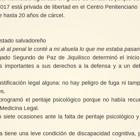
17 está privada de libertad en el Centro Penitenciario
e hasta 20 años de cárcel.
 Estado salvadoreño
ué al penal le conté a mi abuela lo que me estaba pasan
gado Segundo de Paz de Jiquilisco determinó el inicio
es importantes a sus derechos a la defensa y a un de
justificación legal alguna: no hay peligro
de fuga ni tam
es.
programó el peritaje psicológico porque no había recu
e Medicina Legal.
 siete ocasiones ante la falta de peritaje
psicológico y
da tiene una leve condición de
discapacidad cognitiva, 