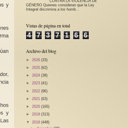
CONTRA LA VIOLENCIA DE
os y
GÉNERO Quienes consideran que la Ley
Integral discrimina a los homb...
Vistas de página en total
ones
4
7
3
7
1
6
6
orma
Archivo del blog
núan
►
2026
(33)
►
2025
(62)
dor,
►
2024
(38)
ncia
►
2023
(41)
►
2022
(96)
►
2021
(63)
chos
►
2020
(165)
os y
►
2019
(313)
 Las
▼
2018
(448)