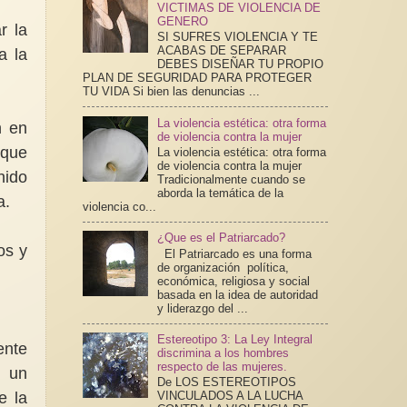
VICTIMAS DE VIOLENCIA DE
GENERO
r la
SI SUFRES VIOLENCIA Y TE
ACABAS DE SEPARAR
a la
DEBES DISEÑAR TU PROPIO
PLAN DE SEGURIDAD PARA PROTEGER
TU VIDA Si bien las denuncias ...
La violencia estética: otra forma
n en
de violencia contra la mujer
 que
La violencia estética: otra forma
de violencia contra la mujer
nido
Tradicionalmente cuando se
aborda la temática de la
a.
violencia co...
¿Que es el Patriarcado?
os y
El Patriarcado es una forma
de organización política,
económica, religiosa y social
basada en la idea de autoridad
y liderazgo del ...
Estereotipo 3: La Ley Integral
ente
discrimina a los hombres
respecto de las mujeres.
n un
De LOS ESTEREOTIPOS
e la
VINCULADOS A LA LUCHA