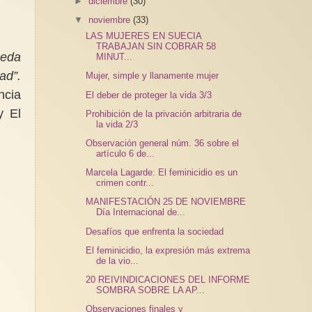
►
diciembre
(30)
▼
noviembre
(33)
LAS MUJERES EN SUECIA
TRABAJAN SIN COBRAR 58
ueda
MINUT...
tad”.
Mujer, simple y llanamente mujer
ncia
El deber de proteger la vida 3/3
y El
Prohibición de la privación arbitraria de
la vida 2/3
Observación general núm. 36 sobre el
artículo 6 de...
Marcela Lagarde: El feminicidio es un
crimen contr...
MANIFESTACIÓN 25 DE NOVIEMBRE
Día Internacional de...
Desafíos que enfrenta la sociedad
El feminicidio, la expresión más extrema
de la vio...
20 REIVINDICACIONES DEL INFORME
SOMBRA SOBRE LA AP...
Observaciones finales y