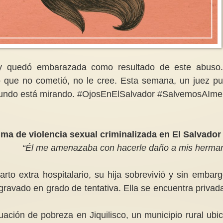
El Tribunal de Irán d
Mujeres que diseñan, siembran y
 y quedó embarazada como resultado de este abuso
condena más para la
venden flores
que no cometió, no le cree. Esta semana, un juez p
de la Paz, Narges 
De vez en cuando se hace
 mundo está mirando. #OjosEnElSalvador #SalvemosAIme
necesario alejarse de la densidad
La represión política
de los temas y asuntos
la persecución y el
escabrosos...
encarcelamiento, la v
tima de violencia sexual criminalizada en El Salvador
“Él me amenazaba con hacerle daño a mis herma
arto extra hospitalario, su hija sobrevivió y sin embarg
agravado en grado de tentativa. Ella se encuentra privad
uación de pobreza en Jiquilisco, un municipio rural ubi