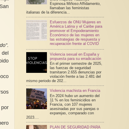
Espinosa Miñoso Affidamento,
 San
llamaban las feministas
italianas de la diferencia...
Esfuerzos de ONU Mujeres en
América Latina y el Caribe para
promover el Empoderamiento
Económico de las mujeres en
las estrategias de respuesta y
recuperación frente al COVID
do”.
 del
Violencia sexual en España y
propuesta para su erradicación
bido
En el primer semestre de 2025,
las fuerzas de seguridad
tramitaron 2.655 denuncias por
poco
violación frente a las 2.481 del
mismo periodo de 202...
Violencia machista en Francia
rsos
En 2024 hubo un aumento del
11 % en los feminicidios en
Francia, con 107 mujeres
 por
asesinadas por sus parejas o
exparejas, comparado con
2023....
pero
PLAN DE SEGURIDAD PARA