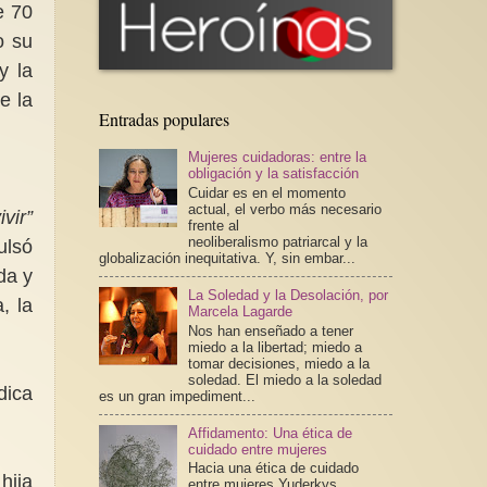
e 70
o su
y la
e la
Entradas populares
Mujeres cuidadoras: entre la
obligación y la satisfacción
Cuidar es en el momento
actual, el verbo más necesario
vir”
frente al
neoliberalismo patriarcal y la
ulsó
globalización inequitativa. Y, sin embar...
da y
La Soledad y la Desolación, por
, la
Marcela Lagarde
Nos han enseñado a tener
miedo a la libertad; miedo a
tomar decisiones, miedo a la
soledad. El miedo a la soledad
dica
es un gran impediment...
Affidamento: Una ética de
cuidado entre mujeres
Hacia una ética de cuidado
hija
entre mujeres Yuderkys