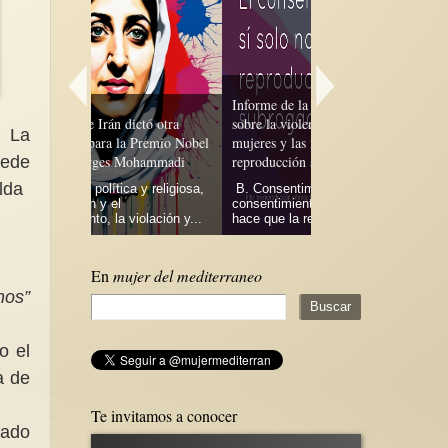
Informe de la Relatora Especial
ictó otra
sobre la violencia contra las
Penosa situación de la
. La
 Premio Nobel
mujeres y las niñas (contexto de la
Alemania frente a la v
uede
Mohammadi
reproducción subrogada)9/10
machista
lda
 y religiosa,
B. Consentimiento 61. El
En el años 2024 La O
consentimiento por sí solo no
Federal de Policía Cr
iolación y...
hace que la reproducción...
Alemania (BKA) report
En
mujer del mediterraneo
nos”
o el
a de
Te invitamos a conocer
cado