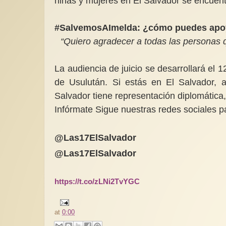
niñas y mujeres en El Salvador se encuent
#SalvemosAImelda: ¿cómo puedes a
po
“Quiero agradecer a todas las personas
La audiencia de juicio se desarrollará el 
de Usulután. Si estás en El Salvador, a
Salvador tiene representación diplomática,
Infórmate Sigue nuestras redes sociales p
@Las17ElSalvador
@Las17ElSalvador
https://t.co/zLNi2TvYGC
at
0:00