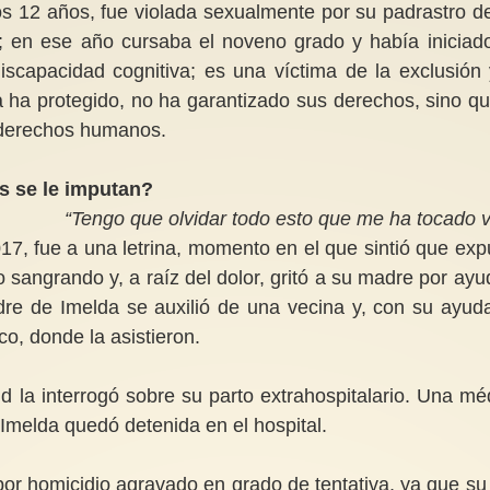
s 12 años, fue violada sexualmente por su padrastro d
 en ese año cursaba el noveno grado y había iniciad
discapacidad cognitiva; es una víctima de la exclusión 
 ha protegido, no ha garantizado sus derechos, sino qu
s derechos humanos.
os se le imputan?
“Tengo que olvidar todo esto que me ha tocado vi
017, fue a una letrina, momento en el que sintió que exp
 sangrando y, a raíz del dolor, gritó a su madre por ayu
e de Imelda se auxilió de una vecina y, con su ayuda
co, donde la asistieron.
ud la interrogó sobre su parto extrahospitalario. Una mé
e Imelda quedó detenida en el hospital.
or homicidio agravado en grado de tentativa, ya que su 