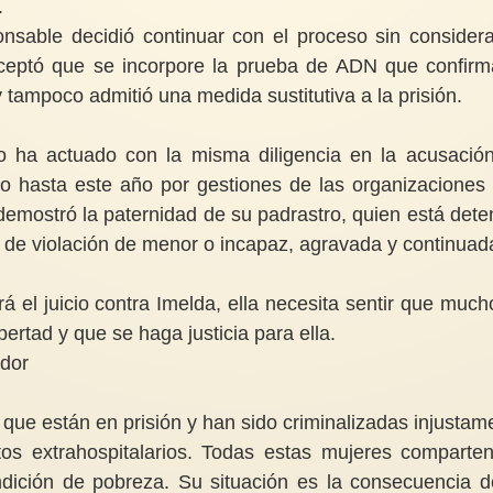
.
onsable decidió continuar con el proceso sin considera
 aceptó que se incorpore la prueba de ADN que confirm
y tampoco admitió una medida sustitutiva a la prisión.
 ha actuado con la misma diligencia en la acusació
do hasta este año por gestiones de las organizaciones
emostró la paternidad de su padrastro, quien está dete
de violación de menor o incapaz, agravada y continuad
 el juicio contra Imelda, ella necesita sentir que much
rtad y que se haga justicia para ella.
ador
que están en prisión y han sido criminalizadas injustam
tos extrahospitalarios. Todas estas mujeres comparte
ndición de pobreza. Su situación es la consecuencia d