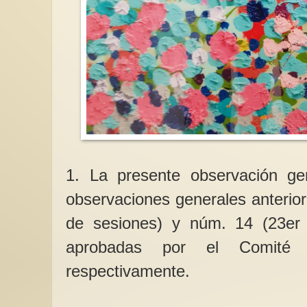
Violencia sexual en 
propuesta para su err
En el primer semestr
las fuerzas de segur
tramitaron 2.655 den
violación...
1. La presente observación ge
observaciones generales anterio
de sesiones) y núm. 14 (23er 
aprobadas por el Comit
respectivamente.