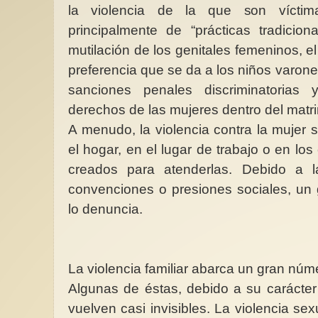
la violencia de la que son víctim
principalmente de “prácticas tradicion
mutilación de los genitales femeninos, e
preferencia que se da a los niños varone
MARCHA ESTATAL POR LAS
sanciones penales discriminatorias 
REIVINDICACIONES DE LA
derechos de las mujeres dentro del matr
EDUCACIÓN DE 0 A 3 AÑOS
La vida de una violet
de Anna
A menudo, la violencia contra la mujer
a, que dice :
SÁBADO 23 de MAYO 2026, 12
““Violeta, una vez d
rido en algún
h, MADRID de ATOCHA a SOL
biblia y encontró all
el hogar, en el lugar de trabajo o en los
Nos sumamos a La Plataforma...
buena razón para prefe
creados para atenderlas. Debido a l
convenciones o presiones sociales, un
lo denuncia.
La violencia familiar abarca un gran núm
Algunas de éstas, debido a su carácter
vuelven casi invisibles. La violencia se