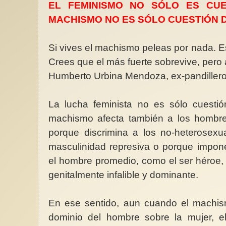
EL FEMINISMO NO SÓLO ES CUE
MACHISMO NO ES SÓLO CUESTIÓN 
Si vives el machismo peleas por nada. 
Crees que el más fuerte sobrevive, pero 
Hoy estamos de cumpl
Humberto Urbina Mendoza, ex-pandiller
Esta nuestra querida
"Mujer del Mediterrá
La lucha feminista no es sólo cuesti
14 años de existenci
destacándose...
machismo afecta también a los hombre
porque discrimina a los no-heterosex
masculinidad represiva o porque impon
el hombre promedio, como el ser héroe, p
genitalmente infalible y dominante.
En ese sentido, aun cuando el machi
dominio del hombre sobre la mujer, e