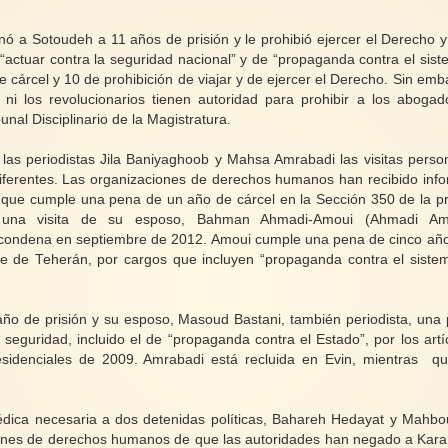
ó a Sotoudeh a 11 años de prisión y le prohibió ejercer el Derecho y 
 “actuar contra la seguridad nacional” y de “propaganda contra el sist
e cárcel y 10 de prohibición de viajar y de ejercer el Derecho. Sin emb
es ni los revolucionarios tienen autoridad para prohibir a los abogad
unal Disciplinario de la Magistratura.
las periodistas Jila Baniyaghoob y Mahsa Amrabadi las visitas perso
diferentes. Las organizaciones de derechos humanos han recibido inf
 que cumple una pena de un año de cárcel en la Sección 350 de la pr
r una visita de su esposo, Bahman Ahmadi-Amoui (Ahmadi Amo
a condena en septiembre de 2012. Amoui cumple una pena de cinco añ
ste de Teherán, por cargos que incluyen “propaganda contra el siste
ño de prisión y su esposo, Masoud Bastani, también periodista, una
seguridad, incluido el de “propaganda contra el Estado”, por los artí
esidenciales de 2009. Amrabadi está recluida en Evin, mientras q
dica necesaria a dos detenidas políticas, Bahareh Hedayat y Mahb
iones de derechos humanos de que las autoridades han negado a Kara