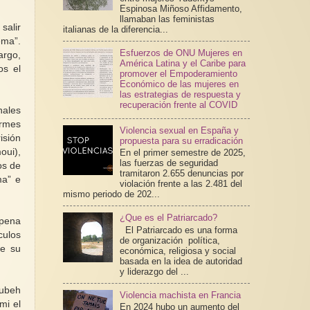
Espinosa Miñoso Affidamento,
llamaban las feministas
salir
italianas de la diferencia...
ema”.
Esfuerzos de ONU Mujeres en
argo,
América Latina y el Caribe para
os el
promover el Empoderamiento
Económico de las mujeres en
las estrategias de respuesta y
recuperación frente al COVID
nales
ormes
Violencia sexual en España y
isión
propuesta para su erradicación
ui),
En el primer semestre de 2025,
las fuerzas de seguridad
os de
tramitaron 2.655 denuncias por
ma” e
violación frente a las 2.481 del
mismo periodo de 202...
¿Que es el Patriarcado?
 pena
El Patriarcado es una forma
culos
de organización política,
ue su
económica, religiosa y social
basada en la idea de autoridad
y liderazgo del ...
oubeh
Violencia machista en Francia
mi el
En 2024 hubo un aumento del