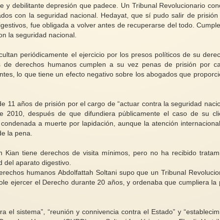
e y debilitante depresión que padece. Un Tribunal Revolucionario co
ados con la seguridad nacional. Hedayat, que sí pudo salir de prisión
igestivos, fue obligada a volver antes de recuperarse del todo. Cumpl
n la seguridad nacional.
icultan periódicamente el ejercicio por los presos políticos de su dere
es de derechos humanos cumplen a su vez penas de prisión por c
entes, lo que tiene un efecto negativo sobre los abogados que proporc
 11 años de prisión por el cargo de “actuar contra la seguridad nacio
de 2010, después de que difundiera públicamente el caso de su cli
condenada a muerte por lapidación, aunque la atención internaciona
de la pena.
Kian tiene derechos de visita mínimos, pero no ha recibido tratam
del aparato digestivo.
erechos humanos Abdolfattah Soltani supo que un Tribunal Revolucio
ole ejercer el Derecho durante 20 años, y ordenaba que cumpliera la
a el sistema”, “reunión y connivencia contra el Estado” y “establecim