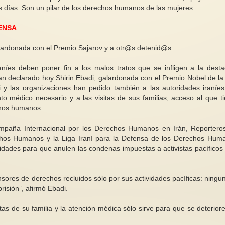
os días. Son un pilar de los derechos humanos de las mujeres.
ENSA
galardonada con el Premio Sajarov y a otr@s detenid@s
Cuidado con los disr
iraníes deben poner fin a los malos tratos que se infligen a la dest
“llegamos todas”
Mientras nosotras amamos, ellos
hormonales
 declarado hoy Shirin Ebadi, galardonada con el Premio Nobel de la
aum
nos gobiernan"
Los disruptores ho
y las organizaciones han pedido también a las autoridades iraníe
una mujer por
Esta frase de Kate Millett es
cosméticos son sus
to médico necesario y a las visitas de sus familias, acceso al que t
esidencia de
muy cierta. Pero, como dice Celia
químicas como para
chos humanos.
 antes y un...
Amorós, conceptualizar...
ftalatos y...
ampaña Internacional por los Derechos Humanos en Irán, Reportero
echos Humanos y la Liga Iraní para la Defensa de los Derechos Hum
idades para que anulen las condenas impuestas a activistas pacíficos 
ores de derechos recluidos sólo por sus actividades pacíficas: ningu
risión”, afirmó Ebadi.
itas de su familia y la atención médica sólo sirve para que se deterior