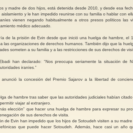
y madre de dos hijos, está detenida desde 2010, y desde esa fech
islamiento y le han impedido reunirse con su familia o hablar con ell
raníes vienen negando habitualmente a otros presos políticos las vi
ratamiento médico adecuado.
ía de la prisión de Evin desde que inició una huelga de hambre, el 
a las organizaciones de derechos humanos. También dijo que la huel
des someten a su familia y a las restricciones de sus derechos de visi
badi han declarado: “Nos preocupa seriamente la situación de N
toridades iraníes.”
anunció la concesión del Premio Sajarov a la libertad de concien
ga de hambre tras saber que las autoridades judiciales habían citado
ermitir viajar al extranjero.
más elección” que hacer una huelga de hambre para expresar su pro
 denegación de sus derechos de visita.
sión de Evin han impedido que los hijos de Sotoudeh visiten a su madre
elefónicas que puede hacer Sotoudeh. Además, hace casi un año q