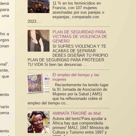
11 % en los feminicidios en
ndenó
Francia, con 107 mujeres
 para
asesinadas por sus parejas o
e una
exparejas, comparado con
2023....
PLAN DE SEGURIDAD PARA
cho a
VICTIMAS DE VIOLENCIA DE
argos
GENERO
ionan
SI SUFRES VIOLENCIA Y TE
ACABAS DE SEPARAR
DEBES DISEÑAR TU PROPIO
PLAN DE SEGURIDAD PARA PROTEGER
nal”.
TU VIDA Si bien las denuncias ...
ente,
El empleo del tiempo y las
l que
mujeres
Recientemente ha tenido lugar
la XI Jornada de Asociación de
Mujeres por la Salud ( AMS)
iento
que ha reflexionado sobre el
empleo del tiempo co...
nario
 pena
AMlNATA TRAORÉ de Malí
Autora del texto“Para ayudar a
África hay que comprenderla
primero” MALÍ, 1947 Ministra de
iento
Cultura y Turismo entre 1997 y