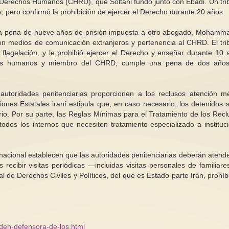
os Derechos Humanos (CHRD), que Soltani fundó junto con Ebadi. Un tri
, pero confirmó la prohibición de ejercer el Derecho durante 20 años.
ó la pena de nueve años de prisión impuesta a otro abogado, Mohamma
on medios de comunicación extranjeros y pertenencia al CHRD. El tri
lagelación, y le prohibió ejercer el Derecho y enseñar durante 10 
s humanos y miembro del CHRD, cumple una pena de dos años
 autoridades penitenciarias proporcionen a los reclusos atención m
ones Estatales iraní estipula que, en caso necesario, los detenidos 
ario. Por su parte, las Reglas Mínimas para el Tratamiento de los Recl
odos los internos que necesiten tratamiento especializado a instituc
nacional establecen que las autoridades penitenciarias deberán atende
 recibir visitas periódicas —incluidas visitas personales de familiar
al de Derechos Civiles y Políticos, del que es Estado parte Irán, prohíb
udeh-defensora-de-los.html