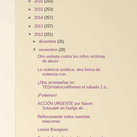
►
2016
(250)
►
2015
(253)
►
2014
(357)
►
2013
(337)
▼
2012
(331)
►
diciembre
(26)
▼
noviembre
(28)
Otro embate contra lxs niñxs victimas
de abuso
La violencia estética: otra forma de
violencia con...
¿Nos acompañas en
TEDxValenciaWomen el sábado 1 d...
¡Podemos!
ACCIÓN URGENTE por Nasrin
Sotoudeh en huelga de ...
Reflexionando sobre nuestras
relaciones.
Louise Bourgeois