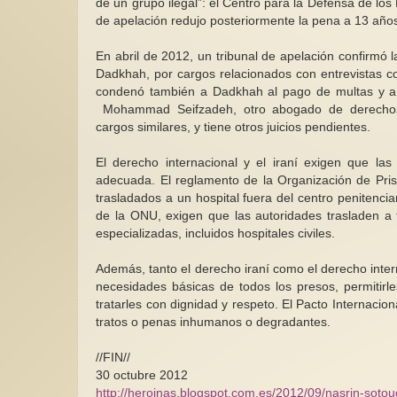
de un grupo ilegal”: el Centro para la Defensa de l
de apelación redujo posteriormente la pena a 13 años
En abril de 2012, un tribunal de apelación confirm
Dadkhah, por cargos relacionados con entrevistas c
condenó también a Dadkhah al pago de multas y a f
Mohammad Seifzadeh, otro abogado de derecho
cargos similares, y tiene otros juicios pendientes.
El derecho internacional y el iraní exigen que las
adecuada. El reglamento de la Organización de Prisi
trasladados a un hospital fuera del centro penitenci
de la ONU, exigen que las autoridades trasladen a t
especializadas, incluidos hospitales civiles.
Además, tanto el derecho iraní como el derecho inter
necesidades básicas de todos los presos, permitirles
tratarles con dignidad y respeto. El Pacto Internacion
tratos o penas inhumanos o degradantes.
//FIN//
30 octubre 2012
http://heroinas.blogspot.com.es/2012/09/nasrin-soto