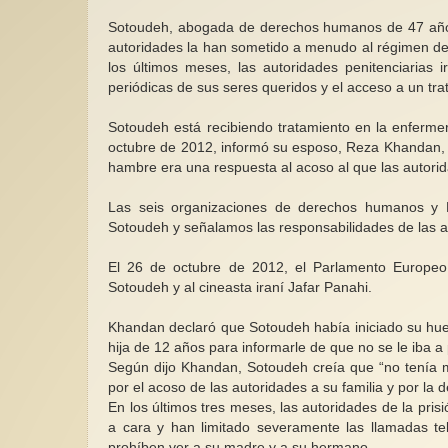
Sotoudeh, abogada de derechos humanos de 47 años 
autoridades la han sometido a menudo al régimen de a
los últimos meses, las autoridades penitenciarias i
periódicas de sus seres queridos y el acceso a un t
Sotoudeh está recibiendo tratamiento en la enfermer
octubre de 2012, informó su esposo, Reza Khandan, 
hambre era una respuesta al acoso al que las autorida
Las seis organizaciones de derechos humanos y E
Sotoudeh y señalamos las responsabilidades de las au
El 26 de octubre de 2012, el Parlamento Europeo 
Sotoudeh y al cineasta iraní Jafar Panahi.
Khandan declaró que Sotoudeh había iniciado su huel
hija de 12 años para informarle de que no se le iba a p
Según dijo Khandan, Sotoudeh creía que “no tenía 
por el acoso de las autoridades a su familia y por la
En los últimos tres meses, las autoridades de la pri
a cara y han limitado severamente las llamadas t
prohíben ver a su madre y a su hermano.