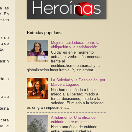
a las
a. En
sitas
Entradas populares
17 de
Mujeres cuidadoras: entre la
ga de
obligación y la satisfacción
ta.
Cuidar es en el momento
actual, el verbo más necesario
asrin
frente al
neoliberalismo patriarcal y la
globalización inequitativa. Y, sin embar...
cia a
La Soledad y la Desolación, por
Marcela Lagarde
Nos han enseñado a tener
miedo a la libertad; miedo a
 a su
tomar decisiones, miedo a la
soledad. El miedo a la soledad
es un gran impediment...
testa
Affidamento: Una ética de
 cara
cuidado entre mujeres
ue le
Hacia una ética de cuidado
entre mujeres Yuderkys