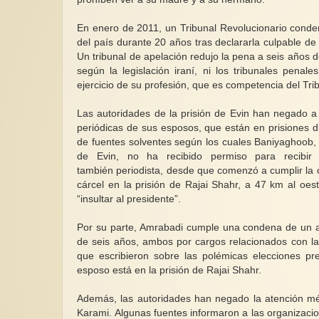
En enero de 2011, un Tribunal Revolucionario conden
del país durante 20 años tras declararla culpable de
Un tribunal de apelación redujo la pena a seis años d
según la legislación iraní, ni los tribunales penal
ejercicio de su profesión, que es competencia del Trib
Las autoridades de la prisión de Evin han negado a 
periódicas de sus esposos, que están en prisiones 
de fuentes solventes según los cuales Baniyaghoob,
de Evin, no ha recibido permiso para recibi
también periodista, desde que comenzó a cumplir l
cárcel en la prisión de Rajai Shahr, a 47 km al oe
“insultar al presidente”.
Por su parte, Amrabadi cumple una condena de un a
de seis años, ambos por cargos relacionados con la 
que escribieron sobre las polémicas elecciones pr
esposo está en la prisión de Rajai Shahr.
Además, las autoridades han negado la atención mé
Karami. Algunas fuentes informaron a las organizac