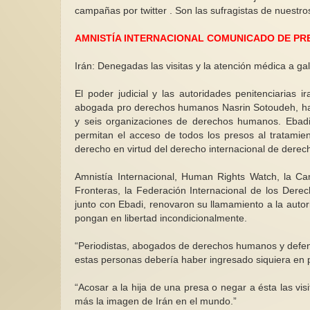
campañas por twitter . Son las sufragistas de nuestr
AMNISTÍA INTERNACIONAL COMUNICADO DE PR
Irán: Denegadas las visitas y la atención médica a 
Entre 2009 y 2023, fueron
acreditadas como falsas el 0,0084%
 Siempre personas
El poder judicial y las autoridades penitenciarias 
de las denuncias presentadas por
El sí…pero no! al 
ual ¡
abogada pro derechos humanos Nasrin Sotoudeh, han
violencia de género
de Claudia Sheinb
 pareciera solo
y seis organizaciones de derechos humanos. Ebadi 
rsación y
La violencia contra las mujeres es
Con la llegada de 
permitan el acceso de todos los presos al tratamien
rcano y valioso
una realidad innegable que se
primera vez a la pr
derecho en virtud del derecho internacional de dere
manifiesta en diversas formas,...
México se marca un
Amnistía Internacional, Human Rights Watch, la C
Fronteras, la Federación Internacional de los Der
junto con Ebadi, renovaron su llamamiento a la autor
pongan en libertad incondicionalmente.
“Periodistas, abogados de derechos humanos y defens
estas personas debería haber ingresado siquiera en p
“Acosar a la hija de una presa o negar a ésta las vis
más la imagen de Irán en el mundo.”