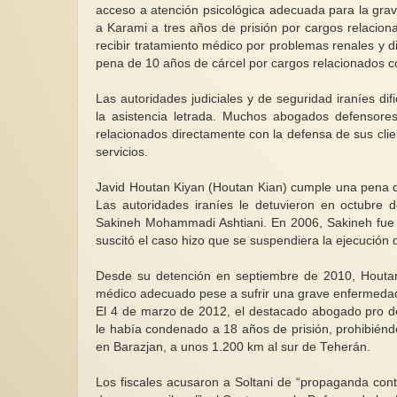
acceso a atención psicológica adecuada para la grav
a Karami a tres años de prisión por cargos relacion
recibir tratamiento médico por problemas renales y d
pena de 10 años de cárcel por cargos relacionados co
Las autoridades judiciales y de seguridad iraníes dif
la asistencia letrada. Muchos abogados defensor
relacionados directamente con la defensa de sus cli
servicios.
Javid Houtan Kiyan (Houtan Kian) cumple una pena de
Las autoridades iraníes le detuvieron en octubre 
Sakineh Mohammadi Ashtiani. En 2006, Sakineh fue 
suscitó el caso hizo que se suspendiera la ejecución 
Desde su detención en septiembre de 2010, Houtan 
médico adecuado pese a sufrir una grave enfermedad 
El 4 de marzo de 2012, el destacado abogado pro d
le había condenado a 18 años de prisión, prohibiénd
en Barazjan, a unos 1.200 km al sur de Teherán.
Los fiscales acusaron a Soltani de “propaganda contr