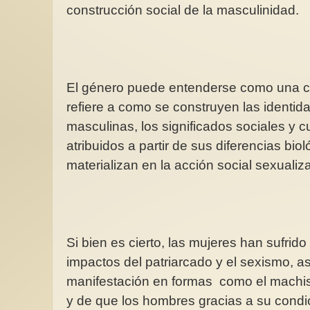
construcción social de la masculinidad.
El género puede entenderse como una ca
Leyendo el amor
refiere a como se construyen las identi
Liberarnos del mito d
masculinas, los significados sociales y c
romántico implica dej
en que somos la med
atribuidos a partir de sus diferencias bi
de...
materializan en la acción social sexualiz
Si bien es cierto, las mujeres han sufrid
impactos del patriarcado y el sexismo, a
manifestación en formas como el machismo
y de que los hombres gracias a su cond