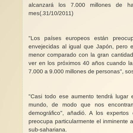
alcanzará los 7.000 millones de ha
mes(.31/10/2011)
"Los países europeos están preocup
envejecidas al igual que Japón, pero
Mujeres migrantes (2
menor comparado con la gran cantida
El problema de la mi
femenina tiene much
ver en los próximos 40 años cuando la
una de ellas es la vio
7.000 a 9.000 millones de personas", so
"Casi todo ese aumento tendrá lugar e
mundo, de modo que nos encontram
demográfico", añadió. A los expertos e
preocupa particularmente el inminente a
sub-sahariana.