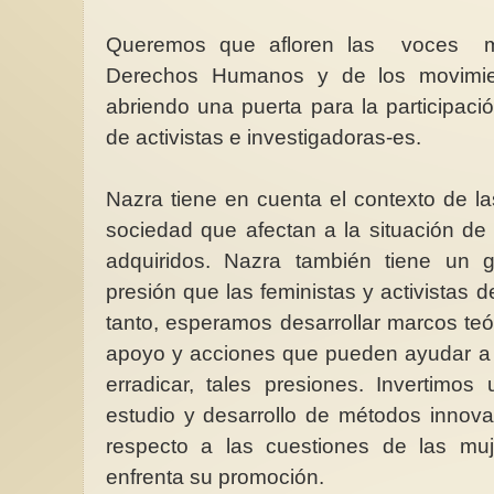
Queremos que afloren las voces m
Derechos Humanos y de los movimien
abriendo una puerta para la participac
ra Especial
ntra las
Penosa situación de las mujeres en
de activistas e investigadoras-es.
Violencia sexual en 
(contexto de la
Alemania frente a la violencia
propuesta para su err
gada)9/10
machista
En el primer semestr
Nazra tiene en cuenta el contexto de la
61. El
En el años 2024 La Oficina
las fuerzas de segur
sí solo no
Federal de Policía Criminal de
tramitaron 2.655 den
sociedad que afectan a la situación de
cción...
Alemania (BKA) reportó ...
violación...
adquiridos. Nazra también tiene un 
presión que las feministas y activistas d
tanto, esperamos desarrollar marcos te
apoyo y acciones que pueden ayudar a ali
erradicar, tales presiones. Invertimos
estudio y desarrollo de métodos innov
respecto a las cuestiones de las mu
enfrenta su promoción.