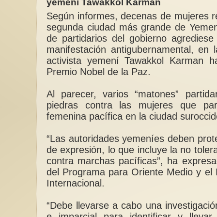
yemení Tawakkol Karman
Según informes, decenas de mujeres re
segunda ciudad más grande de Yemen
de partidarios del gobierno agrediese
manifestación antigubernamental, en 
Mujeres libreras desd
activista yemení Tawakkol Karman h
habitación propia hast
propia
Premio Nobel de la Paz.
Es en los últimos a
con el uso de las nu
Al parecer, varios “matones” partida
tecnologías, las mu
piedras contra las mujeres que pa
ido...
femenina pacífica en la ciudad suroccide
“Las autoridades yemeníes deben proteg
de expresión, lo que incluye la no toler
contra marchas pacíficas”, ha expresa
del Programa para Oriente Medio y el 
Internacional.
“Debe llevarse a cabo una investigació
e imparcial para identificar y llevar