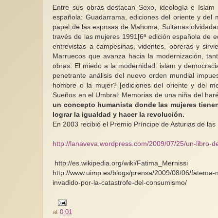
Entre sus obras destacan Sexo, ideología e Islam 1
española: Guadarrama, ediciones del oriente y del m
papel de las esposas de Mahoma, Sultanas olvidadas
través de las mujeres 1991[6ª edición española de ed
entrevistas a campesinas, videntes, obreras y sir
Marruecos que avanza hacia la modernización, tanto
obras: El miedo a la modernidad: islam y democracia
penetrante análisis del nuevo orden mundial impues
hombre o la mujer? [ediciones del oriente y del me
Sueños en el Umbral: Memorias de una niña del haré
un concepto humanista donde las mujeres tienen 
lograr la igualdad y hacer la revolución.
En 2003 recibió el Premio Príncipe de Asturias de las
http://lanaveva.wordpress.com/2009/07/25/un-libro-de
http://es.wikipedia.org/wiki/Fatima_Mernissi
http://www.uimp.es/blogs/prensa/2009/08/06/fatema-m
invadido-por-la-catastrofe-del-consumismo/
at
0:01