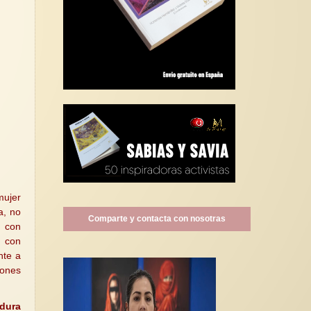
mujer
a, no
Comparte y contacta con nosotras
a con
 con
nte a
iones
adura