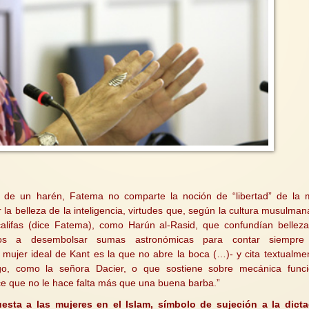
r de un harén, Fatema no comparte la noción de “libertad” de la 
r la belleza de la inteligencia, virtudes que, según la cultura musulman
 califas (dice Fatema), como Harún al-Rasid, que confundían bellez
stos a desembolsar sumas astronómicas para contar siempre
a mujer ideal de Kant es la que no abre la boca (…)- y cita textualme
go, como la señora Dacier, o que sostiene sobre mecánica func
e que no le hace falta más que una buena barba.”
uesta a las mujeres en el Islam, símbolo de sujeción a la dict