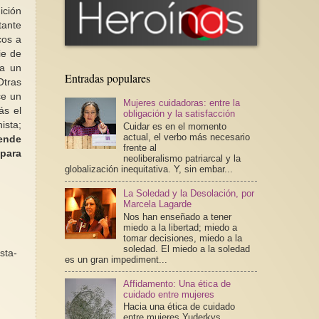
ición
tante
cos a
ie de
ra un
Entradas populares
Otras
ce un
Mujeres cuidadoras: entre la
ás el
obligación y la satisfacción
ista;
Cuidar es en el momento
actual, el verbo más necesario
iende
frente al
 para
neoliberalismo patriarcal y la
globalización inequitativa. Y, sin embar...
La Soledad y la Desolación, por
Marcela Lagarde
Nos han enseñado a tener
miedo a la libertad; miedo a
tomar decisiones, miedo a la
soledad. El miedo a la soledad
sta-
es un gran impediment...
Affidamento: Una ética de
cuidado entre mujeres
Hacia una ética de cuidado
entre mujeres Yuderkys