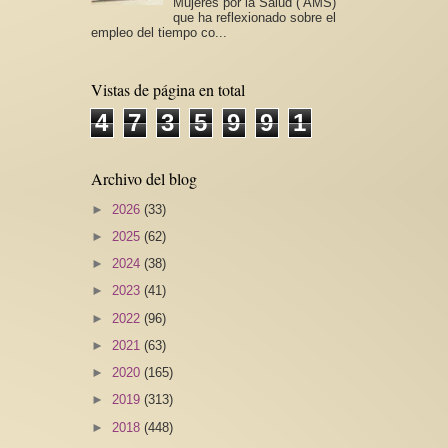
Mujeres por la Salud ( AMS)
que ha reflexionado sobre el
empleo del tiempo co...
Vistas de página en total
4
7
3
5
9
9
1
Archivo del blog
►
2026
(33)
►
2025
(62)
►
2024
(38)
►
2023
(41)
►
2022
(96)
►
2021
(63)
►
2020
(165)
►
2019
(313)
►
2018
(448)