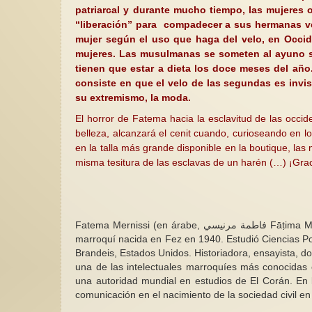
patriarcal y durante mucho tiempo, las mujeres 
“liberación” para compadecer a sus hermanas ve
mujer según el uso que haga del velo, en Occid
mujeres. Las musulmanas se someten al ayuno so
tienen que estar a dieta los doce meses del año
consiste en que el velo de las segundas es invisi
su extremismo, la moda.
El horror de Fatema hacia la esclavitud de las occi
belleza, alcanzará el cenit cuando, curioseando en
en la talla más grande disponible en la boutique, las
misma tesitura de las esclavas de un harén (…) ¡Gracia
Fatema Mernissi (en árabe, فاطمة مرنيسي Fāṭima Marnīsī, a veces también transcrito como Fátima Mernissi) es una escritora
marroquí nacida en Fez en 1940. Estudió Ciencias Po
Brandeis, Estados Unidos. Historiadora, ensayista, 
una de las intelectuales marroquíes más conocidas
una autoridad mundial en estudios de El Corán. En l
comunicación en el nacimiento de la sociedad civil e