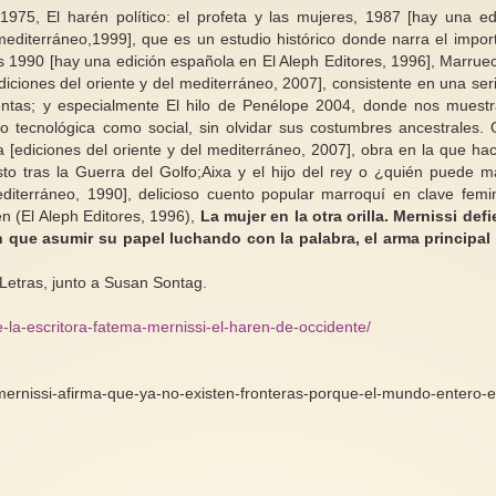
975, El harén político: el profeta y las mujeres, 1987 [hay una ed
editerráneo,1999], que es un estudio histórico donde narra el impor
 1990 [hay una edición española en El Aleph Editores, 1996], Marrue
iciones del oriente y del mediterráneo, 2007], consistente en una ser
vientas; y especialmente El hilo de Penélope 2004, donde nos muest
 tecnológica como social, sin olvidar sus costumbres ancestrales. 
 [ediciones del oriente y del mediterráneo, 2007], obra en la que ha
to tras la Guerra del Golfo;Aixa y el hijo del rey o ¿quién puede m
diterráneo, 1990], delicioso cuento popular marroquí en clave femin
n (El Aleph Editores, 1996),
La mujer en la otra orilla. Mernissi def
que asumir su papel luchando con la palabra, el arma principal
 Letras, junto a Susan Sontag.
-la-escritora-fatema-mernissi-el-haren-de-occidente/
ernissi-afirma-que-ya-no-existen-fronteras-porque-el-mundo-entero-e