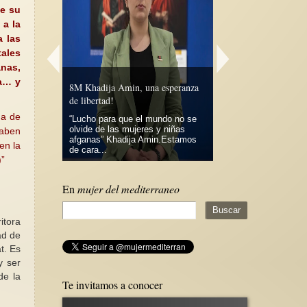
de su
 a la
a las
tales
anas,
ia… y
tas: un reto
8M Khadija Amin, una esperanza
¿Porqué leer literatura
de libertad!
árabe?
ma de
ualmente ya
“Lucho para que el mundo no se
e la mujer
olvide de las mujeres y niñas
Ser hispana y vivir 
caben
ico ni de
afganas” Khadija Amin.Estamos
Unidos, me ha hecho
en la
de cara...
familiarizada con la his
)”
En
mujer del mediterraneo
ad de
t. Es
y ser
de la
Te invitamos a conocer