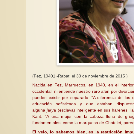
(Fez, 19401 -Rabat, el 30 de noviembre de 2015 )
Nacida en Fez, Marruecos, en 1940, en el interio
occidental, ni entiende nuestro raro afán por divorcia
pueden existir por separado: “A diferencia de los
educación sofisticada y que estaban dispue
alguna
jarya
(esclava) inteligente en sus harenes, l
Kant: “A una mujer con la cabeza llena de grie
fundamentales, como la marquesa de Chatelet, parec
El velo, lo sabemos bien, es la restricción imp