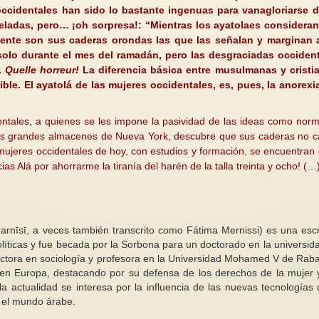
occidentales han sido lo bastante ingenuas para vanagloriarse 
ladas, pero… ¡oh sorpresa!: “Mientras los ayatolaes consideran
ente son sus caderas orondas las que las señalan y marginan 
lo durante el mes del ramadán, pero las desgraciadas occiden
.
Quelle horreur!
La diferencia básica entre musulmanas y cristi
ble. El ayatolá de las mujeres occidentales, es, pues, la anorex
Antagonismos feminis
Violencia machista en palabras de
para la cuarta ola (2)
una víctima
dentales, a quienes se les impone la pasividad de las ideas como nor
Como sabemos, act
Traemos un texto , escrito desde
no se puede hablar d
 los grandes almacenes de Nueva York, descubre que sus caderas no 
la desesperación que nos habla de
como un concepto ún
 mujeres occidentales de hoy, con estudios y formación, se encuentran 
la violencia, de la prepotencia...
un...
s Alá por ahorrarme la tiranía del harén de la talla treinta y ocho! (…
líticas y fue becada por la Sorbona para un doctorado en la universid
doctora en sociología y profesora en la Universidad Mohamed V de Raba
 en Europa, destacando por su defensa de los derechos de la mujer 
a actualidad se interesa por la influencia de las nuevas tecnologías 
n el mundo árabe.