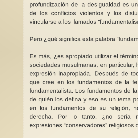
profundización de la desigualdad es un
de los conflictos violentos y los dis
vincularse a los llamados “fundamentali
Día Mundial contra la Trata: Ni
Pero ¿qué significa esta palabra “funda
gar y de dar
Hijas nietas y bisniet
hoy ni nunca nuestros cuerpos
habitación propia
pueden ser considerados mercancía
En la
En el mes de mayo 
Es más, ¿es apropiado utilizar el térmi
da diaria
Día Mundial contra la Trata: Ni
noventa y cinco años
asi sin pensar
hoy ni nunca nuestros cuerpos
intelectual, crítica lit
sociedades musulmanas, en particular,
pueden ser considerados...
escritora y...
expresión inapropiada. Después de tod
que cree en los fundamentos de la fe
fundamentalista. Los fundamentos de la
de quién los defina y eso es un tema p
en los fundamentos de su religión, 
derecha. Por lo tanto, ¿no sería m
expresiones “conservadores” religiosos o