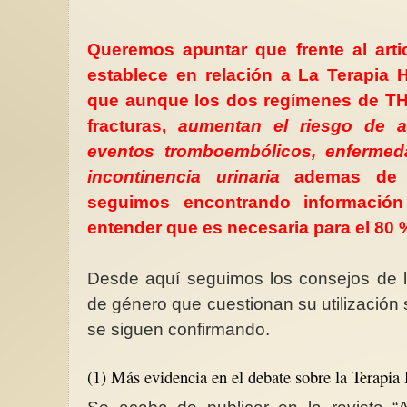
Queremos apuntar que frente al art
establece en relación a La Terapia 
que aunque los dos regímenes de TH
Hablando de feminiza
fracturas,
aumentan el riesgo de ac
desfeminización y fe
eventos tromboembólicos, enfermeda
El enorme crecimien
movimiento feminista
incontinencia urinaria
ademas de o
mundial, y los impor
avances que...
seguimos encontrando informació
entender que es necesaria para el 80
Desde aquí seguimos los consejos de l
de género que cuestionan su utilización
se siguen confirmando.
(1) Más evidencia en el debate sobre la Terapia