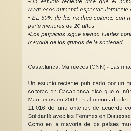
•Un estudio reciente dice que el nú
Marruecos aumentó espectacularmente 
• EL 60% de las madres solteras son m
parte menores de 20 años
•Los perjuicios sigue siendo fuertes con
¿Por qué hablar del 
mayoría de los grupos de la sociedad
pacifista internacional
Carmen Magallón *El
internacionalismo fem
buscando conseguir 
derechos...
Casablanca, Marruecos (CNN) - Las mad
Un estudio reciente publicado por un 
solteras en Casablanca dice que el nú
Marruecos en 2009 es al menos doble qu
11.016 del año anterior, de acuerdo co
Solidarité avec les Femmes en Distresse
Como en la mayoría de los países mu