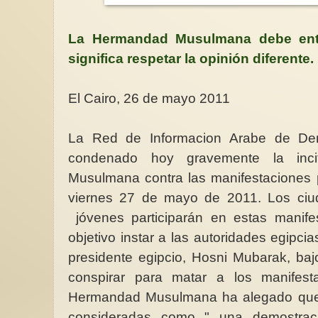
La Hermandad Musulmana debe ent
significa respetar la opinión diferente.
icas en torno a
uidados, los
Miles de mujeres iraníes dieron sus
y salud de las
vidas por la libertad. Hoy toca
El Cairo, 26 de mayo 2011
escuchar sus exigencias ¡
¡Feliz Día del Libro!
n cualquier
Las mujeres de Irán deben ser
ere una mujer
escuchadas. A pesar de su
La llegada del 23 de 
La Red de Informacion Arabe de D
en el
esfuerzo por la libertad y la
me emociona, es la 
democracia...
los libros a mi alreded
condenado hoy gravemente la inc
Musulmana contra las manifestaciones p
viernes 27 de mayo de 2011. Los ciud
jóvenes participarán en estas manif
objetivo instar a las autoridades egipcia
presidente egipcio, Hosni Mubarak, baj
conspirar para matar a los manifest
Hermandad Musulmana ha alegado que 
consideradas como " una demostraci