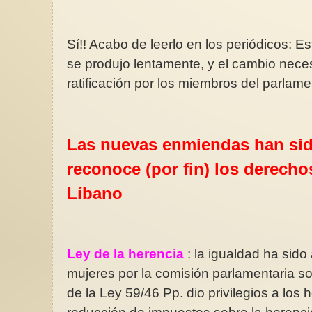
Sí!! Acabo de leerlo en los periódicos: E
se produjo lentamente, y el cambio neces
ratificación por los miembros del parlamen
Violencia sexual en España y
ura feminista
Día de las Escritoras 
propuesta para su erradicación
autoras españolas
En el primer semestre de 2025,
r en Estados
las fuerzas de seguridad
Cada octubre, en el
Las nuevas enmiendas han sid
o estar más
tramitaron 2.655 denuncias por
próximo al 15 que es 
historia,...
violación...
Santa Teresa de Jesús
reconoce (por fin) los derecho
Líbano
Ley de la herencia
: la igualdad ha sid
mujeres por la comisión parlamentaria sobr
de la Ley 59/46 Pp. dio privilegios a los