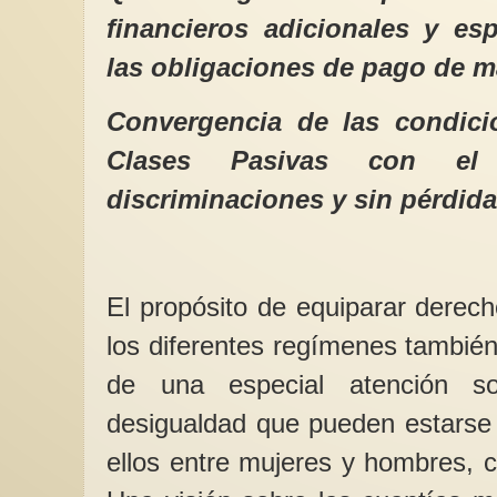
financieros adicionales y es
las obligaciones de pago de m
Convergencia de las condici
8M Khadija Amin, un
Clases Pasivas con el 
de libertad!
discriminaciones y sin pérdid
“Lucho para que el 
olvide de las mujeres
afganas” Khadija Am
de cara...
El propósito de equiparar derech
los diferentes regímenes tambié
de una especial atención so
desigualdad que pueden estarse
ellos entre mujeres y hombres, co