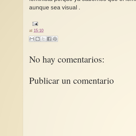
aunque sea visual .
at
15:10
Masculinidad, juvent
consentimiento (2/3)
construcción de la ju
No hay comentarios:
Nuestra juventud gus
es mal educada, no 
las autoridades y no t
Publicar un comentario