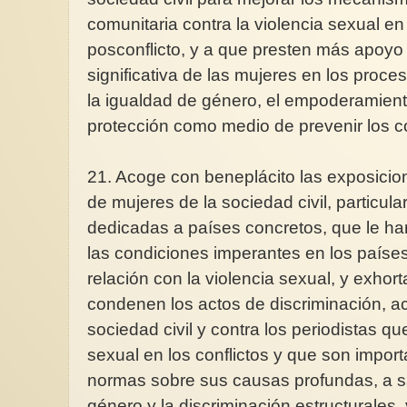
comunitaria contra la violencia sexual en
posconflicto, y a que presten más apoyo a
significativa de las mujeres en los proces
la igualdad de género, el empoderamient
protección como medio de prevenir los co
El empleo del tiempo
Recientemente ha ten
21. Acoge con beneplácito las exposicio
XI Jornada de Asocia
Mujeres por la Salud
de mujeres de la sociedad civil, particu
dedicadas a países concretos, que le ha
las condiciones imperantes en los países
relación con la violencia sexual, y exhor
condenen los actos de discriminación, ac
sociedad civil y contra los periodistas qu
sexual en los conflictos y que son impor
normas sobre sus causas profundas, a s
género y la discriminación estructurales