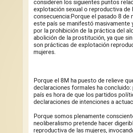
consideren los siguientes puntos relac
explotación sexual o reproductiva de l
consecuencia:Porque el pasado 8 de m
este país se manifestó masivamente y
por la prohibición de la práctica del alq
abolición de la prostitución, ya que si
son prácticas de explotación reproduct
Rotas resistentes y res
mujeres.
““Me llamo Lorena. 
un poco rota. Pero c
aprendí que rota se 
Porque el 8M ha puesto de relieve que
declaraciones formales ha concluido: 
país es hora de que los partidos polít
declaraciones de intenciones a actua
Porque somos plenamente conscientes
neoliberalismo pretende hacer digeribl
reproductiva de las mujeres, invocando