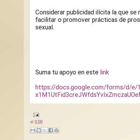
Considerar publicidad ilícita la que se r
facilitar o promover prácticas de pros
sexual.
Suma tu apoyo en este 
link 
https://docs.google.com/forms/d/e
x1M1UtFid3creJWfdsYvIxZmczaUOe
at
0:00