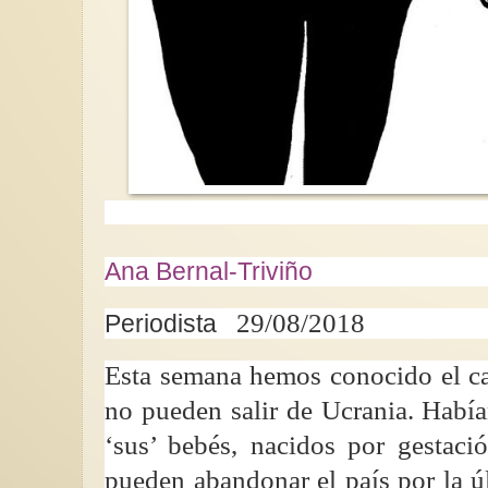
Masculinidad, juvent
consentimiento: La c
la masculinidad (1/3)
Transformar a una p
nacida en un niño, n
proceso ni fácil, ni rá
Ana Bernal-Triviño
29/08/2018
Periodista
Esta semana hemos conocido el ca
no pueden salir de Ucrania. Habían
‘sus’ bebés, nacidos por gestac
pueden abandonar el país por la ú