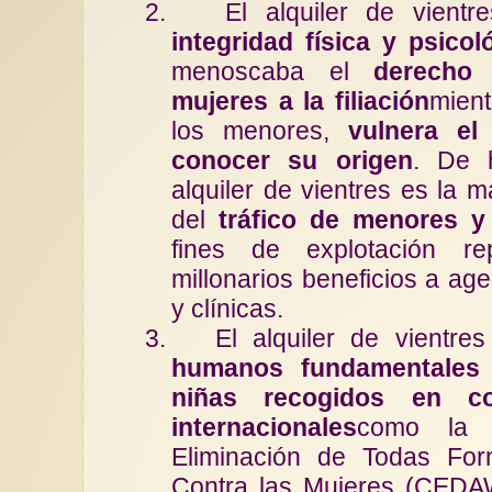
2.
El alquiler de vient
integridad física y psicol
menoscaba el
derecho
mujeres a la filiación
mient
los menores,
vulnera el
Situación de la mujer
conocer su origen
. De h
mercado laboral
alquiler de vientres es la m
Las mujeres siguen 
del
tráfico de menores y
infrarrepresentadas 
laboral. En 2021, el 
fines de explotación rep
millonarios beneficios a ag
y clínicas.
3.
El alquiler de vientre
humanos fundamentales 
niñas recogidos en co
internacionales
como la 
Eliminación de Todas For
Contra las Mujeres (CEDAW