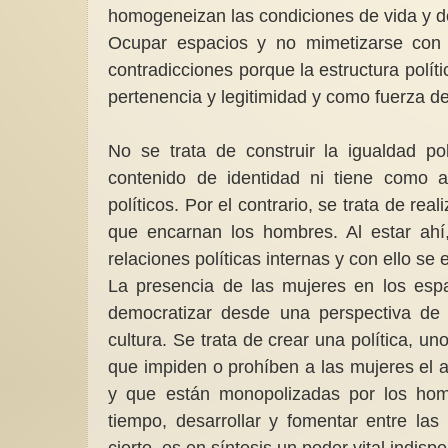
homogeneizan las condiciones de vida y de
Ocupar espacios y no mimetizarse con l
contradicciones porque la estructura polít
pertenencia y legitimidad y como fuerza de 
No se trata de construir la igualdad po
El empleo del tiem
contenido de identidad ni tiene como 
Recientemente ha t
políticos. Por el contrario, se trata de rea
XI Jornada de Asoc
Mujeres por la Sal
que encarnan los hombres. Al estar ahí,
relaciones políticas internas y con ello s
La presencia de las mujeres en los espa
democratizar desde una perspectiva de 
cultura. Se trata de crear una política, u
que impiden o prohíben a las mujeres el 
y que están monopolizadas por los hombr
tiempo, desarrollar y fomentar entre la
cierto, es en síntesis un poder vital indisp