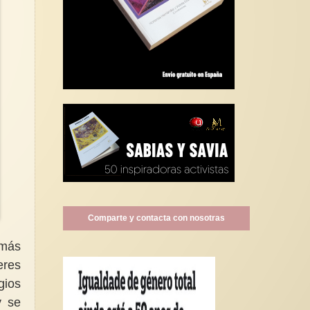
Comparte y contacta con nosotras
 más
eres
gios
y se