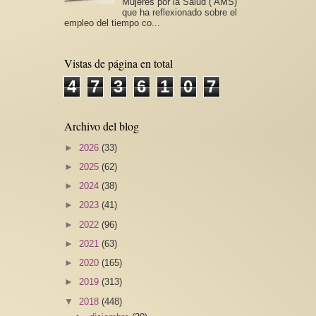
Mujeres por la Salud ( AMS)
que ha reflexionado sobre el
empleo del tiempo co...
Vistas de página en total
4
7
3
6
1
0
7
Archivo del blog
►
2026
(33)
►
2025
(62)
►
2024
(38)
►
2023
(41)
►
2022
(96)
►
2021
(63)
►
2020
(165)
►
2019
(313)
▼
2018
(448)