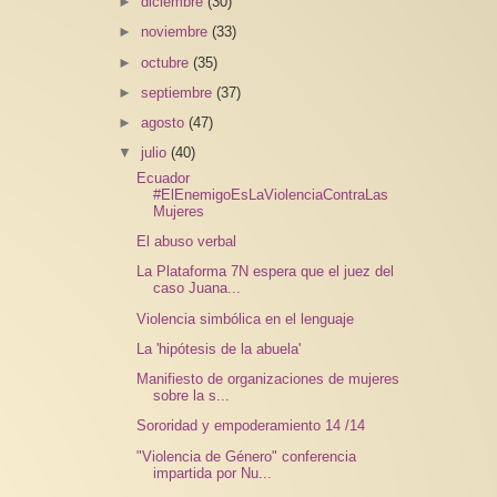
►
diciembre
(30)
►
noviembre
(33)
►
octubre
(35)
►
septiembre
(37)
►
agosto
(47)
▼
julio
(40)
Ecuador
#ElEnemigoEsLaViolenciaContraLas
Mujeres
El abuso verbal
La Plataforma 7N espera que el juez del
caso Juana...
Violencia simbólica en el lenguaje
La 'hipótesis de la abuela'
Manifiesto de organizaciones de mujeres
sobre la s...
Sororidad y empoderamiento 14 /14
"Violencia de Género" conferencia
impartida por Nu...