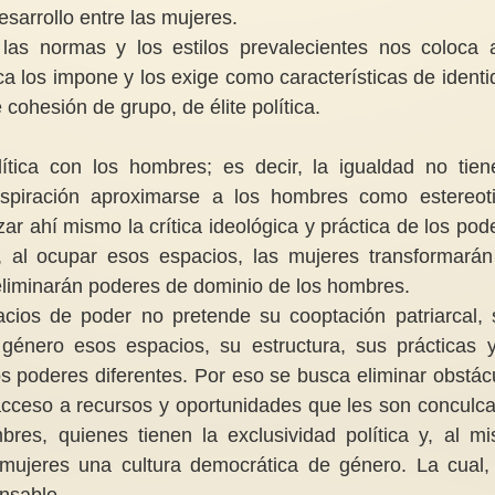
sarrollo entre las mujeres.
as normas y los estilos prevalecientes nos coloca 
ica los impone y los exige como características de identi
cohesión de grupo, de élite política.
NotiMujeres: 15 de febrero y 8 de
¿Porqué leer literatu
marzo, memoria lucha y resistencia
lítica con los hombres; es decir, la igualdad no tien
po y las mujeres
árabe?
Cada año, febrero y marzo nos
aspiración aproximarse a los hombres como estereot
enido lugar la
convocan a la memoria, pues
Ser hispana y vivir
lizar ahí mismo la crítica ideológica y práctica de los pod
iación de
contienen fechas instauradas
Unidos, me ha hech
ud ( AMS) que...
no...
familiarizada con la h
 al ocupar esos espacios, las mujeres transformarán
e eliminarán poderes de dominio de los hombres.
cios de poder no pretende su cooptación patriarcal, 
género esos espacios, su estructura, sus prácticas 
nos poderes diferentes. Por eso se busca eliminar obstác
acceso a recursos y oportunidades que les son conculc
es, quienes tienen la exclusividad política y, al m
s mujeres una cultura democrática de género. La cual,
ensable.