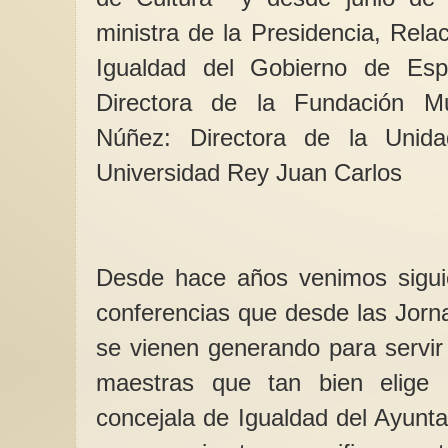
ministra de la Presidencia, Rela
Igualdad del Gobierno de Esp
Directora de la Fundación M
8M Listado de leyes 
Núñez: Directora de la Unid
seguridad para las mu
México
Universidad Rey Juan Carlos
En un país históric
machista ,misógino, 
corrupto en donde ad
Desde hace años venimos siguie
conferencias que desde las Jor
se vienen generando para servir
maestras que tan bien elige S
concejala de Igualdad del Ayunt