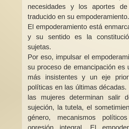
necesidades y los aportes de
traducido en su empoderamiento
El empoderamiento está enmarca
y su sentido es la constituc
sujetas.
Mujeres migrantes (1
El desplazamiento d
Por eso, impulsar el empoderami
hombres en situació
hacia España y Esta
su proceso de emancipación es u
más insistentes y un eje prior
políticas en las últimas décadas.
las mujeres determinan salir de
sujeción, la tutela, el sometimie
género, mecanismos político
opresión integral. El empode